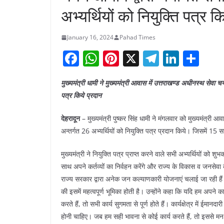
अभ्यर्थियों को नियुक्ति पत्र क
January 16, 2024
Pahad Times
F
W
Pi
X
T
Li
S
a
h
nt
el
n
h
मुख्यमंत्री धामी ने मुख्यमंत्री आवास में उत्तराखण्ड अधीनस्थ सेवा
c
at
er
e
k
ar
पत्र किये प्रदान
e
s
e
gr
e
e
b
A
st
a
dI
देहरादून
– मुख्यमंत्री पुष्कर सिंह धामी ने मंगलवार को मुख्यमंत्र
अन्तर्गत 26 अभ्यर्थियों को नियुक्ति पत्र प्रदान किये। जिसमें 
o
p
m
n
o
p
मुख्यमंत्री ने नियुक्ति पत्र प्राप्त करने वाले सभी अभ्यर्थियों क
k
साथ अपने कर्तव्यों का निर्वहन करेंगे और राज्य के विकास व जनसेवा 
राज्य सरकार द्वारा अनेक जन कल्याणकारी योजनाएं चलाई जा रही है
की इसमें महत्वपूर्ण भूमिका होती है। उन्होंने कहा कि यदि हम अपने का
करते हैं, तो सभी कार्य सुगमता से पूर्ण होते हैं। कार्यक्षेत्र में 
होनी चाहिए। जब हम सही भावना से कोई कार्य करते हैं, तो इससे मन मे