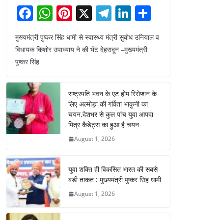
F
W
Pi
X
T
Li
S
a
h
nt
el
n
h
मुख्यमंत्री पुष्कर सिंह धामी से स्वास्थ्य मंत्री सुबोध उनियाल व
c
at
er
e
k
ar
विधायक किशोर उपाध्याय ने की भेंट देहरादून –मुख्यमंत्री
e
s
e
gr
e
e
पुष्कर सिंह
b
A
st
a
dI
o
p
m
n
राष्ट्रपति भवन के एट होम रिसेप्शन के
o
p
लिए अल्मोड़ा की गर्विता भाकुनी का
चयन,देशभर से कुल पांच युवा आपदा
k
मित्र कैडेट्स का हुआ है चयन
August 1, 2026
युवा शक्ति ही विकसित भारत की सबसे
बड़ी ताकत : मुख्यमंत्री पुष्कर सिंह धामी
August 1, 2026