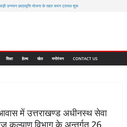
लाड़ी उन्नयन छात्रवृत्ति योजना के तहत चयन ट्रायल शुरू
 धामी से स्वास्थ्य मंत्री सुबोध उनियाल व विधायक किशोर
म रिसेप्शन के लिए अल्मोड़ा की गर्विता भाकुनी का
 युवा आपदा मित्र कैडेट्स का हुआ है चयन
रत की सबसे बड़ी ताकत : मुख्यमंत्री पुष्कर सिंह धामी
क्त राज्य बनाने के संकल्प को करना होगा साकार- मुख्यमंत्री
शिक्षा
हेल्थ
खेल
मनोरंजन
CONTACT US
री आवास में उत्तराखण्ड अधीनस्थ सेवा
ज कल्याण विभाग के अन्तर्गत 26