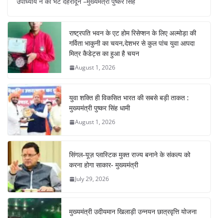
उपाध्याय ने की भेंट देहरादून –मुख्यमंत्री पुष्कर सिंह
e
s
e
gr
e
e
b
A
st
a
dI
राष्ट्रपति भवन के एट होम रिसेप्शन के लिए अल्मोड़ा की
o
p
m
n
गर्विता भाकुनी का चयन,देशभर से कुल पांच युवा आपदा
o
p
मित्र कैडेट्स का हुआ है चयन
August 1, 2026
k
युवा शक्ति ही विकसित भारत की सबसे बड़ी ताकत :
मुख्यमंत्री पुष्कर सिंह धामी
August 1, 2026
सिंगल-यूज़ प्लास्टिक मुक्त राज्य बनाने के संकल्प को
करना होगा साकार- मुख्यमंत्री
July 29, 2026
मुख्यमंत्री उदीयमान खिलाड़ी उन्नयन छात्रवृत्ति योजना