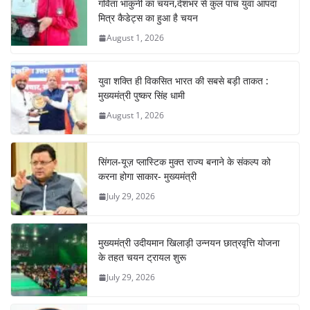
o
p
m
n
गर्विता भाकुनी का चयन,देशभर से कुल पांच युवा आपदा
o
p
मित्र कैडेट्स का हुआ है चयन
August 1, 2026
k
युवा शक्ति ही विकसित भारत की सबसे बड़ी ताकत :
मुख्यमंत्री पुष्कर सिंह धामी
August 1, 2026
सिंगल-यूज़ प्लास्टिक मुक्त राज्य बनाने के संकल्प को
करना होगा साकार- मुख्यमंत्री
July 29, 2026
मुख्यमंत्री उदीयमान खिलाड़ी उन्नयन छात्रवृत्ति योजना
के तहत चयन ट्रायल शुरू
July 29, 2026