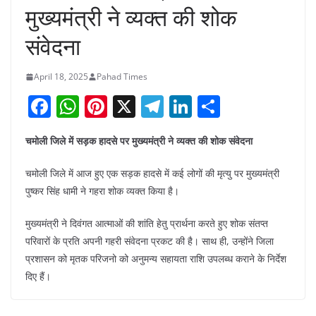
मुख्यमंत्री ने व्यक्त की शोक
संवेदना
April 18, 2025
Pahad Times
F
W
Pi
X
T
Li
S
a
h
nt
el
n
h
चमोली जिले में सड़क हादसे पर मुख्यमंत्री ने व्यक्त की शोक संवेदना
c
at
er
e
k
ar
e
s
e
gr
e
e
चमोली जिले में आज हुए एक सड़क हादसे में कई लोगों की मृत्यु पर मुख्यमंत्री
b
A
st
a
dI
पुष्कर सिंह धामी ने गहरा शोक व्यक्त किया है।
o
p
m
n
मुख्यमंत्री ने दिवंगत आत्माओं की शांति हेतु प्रार्थना करते हुए शोक संतप्त
o
p
परिवारों के प्रति अपनी गहरी संवेदना प्रकट की है। साथ ही, उन्होंने जिला
k
प्रशासन को मृतक परिजनो को अनुमन्य सहायता राशि उपलब्ध कराने के निर्देश
दिए हैं।