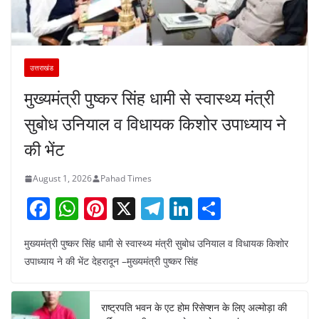
उत्तराखंड
मुख्यमंत्री पुष्कर सिंह धामी से स्वास्थ्य मंत्री
सुबोध उनियाल व विधायक किशोर उपाध्याय ने
की भेंट
August 1, 2026
Pahad Times
F
W
Pi
X
T
Li
S
a
h
nt
el
n
h
मुख्यमंत्री पुष्कर सिंह धामी से स्वास्थ्य मंत्री सुबोध उनियाल व विधायक किशोर
c
at
er
e
k
ar
उपाध्याय ने की भेंट देहरादून –मुख्यमंत्री पुष्कर सिंह
e
s
e
gr
e
e
b
A
st
a
dI
राष्ट्रपति भवन के एट होम रिसेप्शन के लिए अल्मोड़ा की