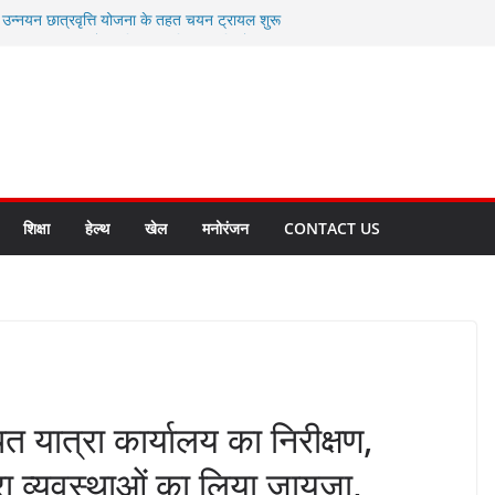
ी उन्नयन छात्रवृत्ति योजना के तहत चयन ट्रायल शुरू
 से स्वास्थ्य मंत्री सुबोध उनियाल व विधायक किशोर
सेप्शन के लिए अल्मोड़ा की गर्विता भाकुनी का
ा आपदा मित्र कैडेट्स का हुआ है चयन
ी सबसे बड़ी ताकत : मुख्यमंत्री पुष्कर सिंह धामी
ाज्य बनाने के संकल्प को करना होगा साकार- मुख्यमंत्री
शिक्षा
हेल्थ
खेल
मनोरंजन
CONTACT US
्थित यात्रा कार्यालय का निरीक्षण,
त्रा व्यवस्थाओं का लिया जायजा,