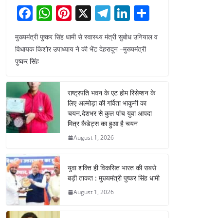
F
W
Pi
X
T
Li
S
a
h
nt
el
n
h
मुख्यमंत्री पुष्कर सिंह धामी से स्वास्थ्य मंत्री सुबोध उनियाल व
c
at
er
e
k
ar
विधायक किशोर उपाध्याय ने की भेंट देहरादून –मुख्यमंत्री
e
s
e
gr
e
e
पुष्कर सिंह
b
A
st
a
dI
o
p
m
n
राष्ट्रपति भवन के एट होम रिसेप्शन के
o
p
लिए अल्मोड़ा की गर्विता भाकुनी का
चयन,देशभर से कुल पांच युवा आपदा
k
मित्र कैडेट्स का हुआ है चयन
August 1, 2026
युवा शक्ति ही विकसित भारत की सबसे
बड़ी ताकत : मुख्यमंत्री पुष्कर सिंह धामी
August 1, 2026