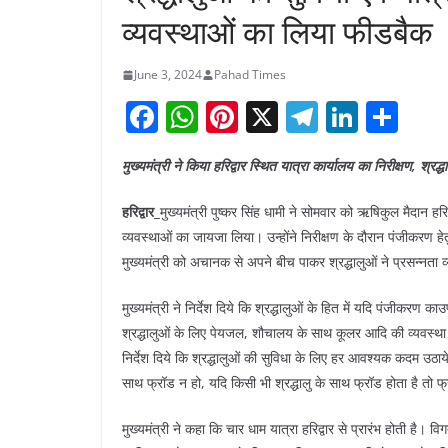
व्यवस्थाओं का लिया फीडबैक
June 3, 2024
Pahad Times
F
W
Pi
X
T
Li
S
a
h
nt
el
n
h
मुख्यमंत्री ने किया हरिद्वार स्थित यात्रा कार्यालय का निरीक्षण, श्
c
at
er
e
k
ar
e
s
e
gr
e
e
हरिद्वार_
मुख्यमंत्री पुष्कर सिंह धामी ने सोमवार को ऋषिकुल मैदान हरि
b
A
st
a
dI
व्यवस्थाओं का जायजा लिया। उन्होंने निरीक्षण के दौरान पंजीकरण हेत
मुख्यमंत्री को अचानक से अपने बीच पाकर श्रद्धालुओं ने प्रसन्नता व
o
p
m
n
o
p
मुख्यमंत्री ने निर्देश दिये कि श्रद्धालुओं के हित में यदि पंजीकर
k
श्रद्धालुओं के लिए पेयजल, शौचालय के साथ कूलर आदि की व्यवस्था की जाए,
निर्देश दिये कि श्रद्धालुओं की सुविधा के लिए हर आवश्यक कदम उठाये ज
साथ फ्रॉड न हो, यदि किसी भी श्रद्धालु के साथ फ्रॉड होता है तो फ
मुख्यमंत्री ने कहा कि चार धाम यात्रा हरिद्वार से प्रारंभ होती ह