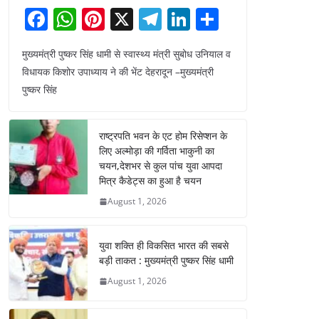
F
W
Pi
X
T
Li
S
a
h
nt
el
n
h
मुख्यमंत्री पुष्कर सिंह धामी से स्वास्थ्य मंत्री सुबोध उनियाल व
c
at
er
e
k
ar
विधायक किशोर उपाध्याय ने की भेंट देहरादून –मुख्यमंत्री
e
s
e
gr
e
e
पुष्कर सिंह
b
A
st
a
dI
o
p
m
n
राष्ट्रपति भवन के एट होम रिसेप्शन के
o
p
लिए अल्मोड़ा की गर्विता भाकुनी का
चयन,देशभर से कुल पांच युवा आपदा
k
मित्र कैडेट्स का हुआ है चयन
August 1, 2026
युवा शक्ति ही विकसित भारत की सबसे
बड़ी ताकत : मुख्यमंत्री पुष्कर सिंह धामी
August 1, 2026