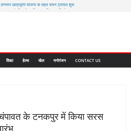
ी उन्नयन छात्रवृत्ति योजना के तहत चयन ट्रायल शुरू
 से स्वास्थ्य मंत्री सुबोध उनियाल व विधायक किशोर
सेप्शन के लिए अल्मोड़ा की गर्विता भाकुनी का
ा आपदा मित्र कैडेट्स का हुआ है चयन
ी सबसे बड़ी ताकत : मुख्यमंत्री पुष्कर सिंह धामी
ाज्य बनाने के संकल्प को करना होगा साकार- मुख्यमंत्री
शिक्षा
हेल्थ
खेल
मनोरंजन
CONTACT US
ने चंपावत के टनकपुर में किया सरस
ारंभ