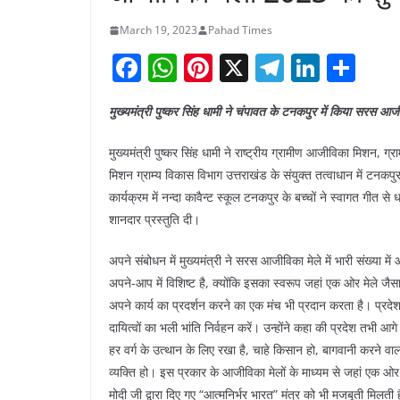
March 19, 2023
Pahad Times
F
W
Pi
X
T
Li
S
a
h
nt
el
n
h
मुख्यमंत्री पुष्कर सिंह धामी ने चंपावत के टनकपुर में किया सरस आ
c
at
er
e
k
ar
e
s
e
gr
e
e
मुख्यमंत्री पुष्कर सिंह धामी ने राष्ट्रीय ग्रामीण आजीविका मिशन,
b
A
st
a
dI
मिशन ग्राम्य विकास विभाग उत्तराखंड के संयुक्त तत्वाधान में टन
कार्यक्रम में नन्दा कावैन्ट स्कूल टनकपुर के बच्चों ने स्वागत गीत
o
p
m
n
शानदार प्रस्तुति दी।
o
p
k
अपने संबोधन में मुख्यमंत्री ने सरस आजीविका मेले में भारी संख्या 
अपने-आप में विशिष्ट है, क्योंकि इसका स्वरूप जहां एक ओर मेले जैसा 
अपने कार्य का प्रदर्शन करने का एक मंच भी प्रदान करता है। प्रदे
दायित्वों का भली भांति निर्वहन करें। उन्होंने कहा की प्रदेश तभी आ
हर वर्ग के उत्थान के लिए रखा है, चाहे किसान हो, बागवानी करने वाला 
व्यक्ति हो। इस प्रकार के आजीविका मेलों के माध्यम से जहां एक ओर स्थ
मोदी जी द्वारा दिए गए “आत्मनिर्भर भारत” मंत्र को भी मजबूती मिलती ह