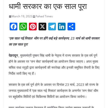
धामी सरकार का एक साल पूरा
March 19, 2023
Pahad Times
F
W
Pi
X
T
Li
S
a
h
nt
el
n
h
‘एक साल नई मिसाल’ थीम पर होंगे कई बड़े कार्यक्रम, 23 मार्च को धामी सरकार
c
at
er
e
k
ar
का एक साल पूरा
e
s
e
gr
e
e
b
A
st
a
dI
देहरादून_
मुख्यमंत्री पुष्कर सिंह धामी के नेतृत्व में राज्य सरकार के एक वर्ष पूर्ण
होने के अवसर पर ‘जन सेवा’ कार्यक्रमों का आयोजन किया जाएगा। अपर मुख्य
o
p
m
n
सचिव राधा रतूड़ी द्वारा कार्यक्रमों की रूपरेखा और इनकी समुचित तैयारी के लिए
o
p
निर्देश जारी किए गए हैं।
k
सरकार के एक वर्ष पूर्ण होने के अवसर पर दिनांक 23 मार्च, 2023 को राज्य के
जनपद मुख्यालयों में ‘एक साल नई मिसाल’ कार्यक्रम के अन्तर्गत ‘जन सेवा’ थीम
पर बहुद्देशीय शिविरों एवं चिकित्सा शिविरों का आयोजन किया जायेगा।
मुख्य कार्यकम जनपद देहरादून में आयोजित किया जायेगा समस्त जनपदों के