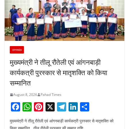
उत्तराखंड
मुख्यमंत्री ने तीलू रौतेली एवं आंगनबाड़ी
कार्यकत्री पुरस्कार से मातृशक्ति को किया
सम्मानित
August 8, 2026
Pahad Times
F
W
Pi
X
T
Li
S
a
h
nt
el
n
h
मुख्यमंत्री ने तीलू रौतेली एवं आंगनबाड़ी कार्यकत्री पुरस्कार से मातृशक्ति को
c
at
er
e
k
ar
किया सम्मानित तीलू रौतेली पुरस्कार की सम्मान राशि