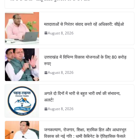
e
s
e
gr
e
e
b
A
st
a
dI
o
p
m
n
मतदाताओं से निरंतर संवाद करते रहें अधिकारी: सीईओ
o
p
August 8, 2026
k
उत्तराखंड में विभिन्न विकास योजनाओं के लिए 80 करोड़
रुपए
August 8, 2026
अगले दो दिनों में भारी से बहुत भारी वर्षा की संभावना,
अलर्ट!
August 8, 2026
जनकल्याण, रोजगार, शिक्षा, श्रमिक हित और आधारभूत
विकास को नई गति : धामी कैबिनेट के ऐतिहासिक फैसले