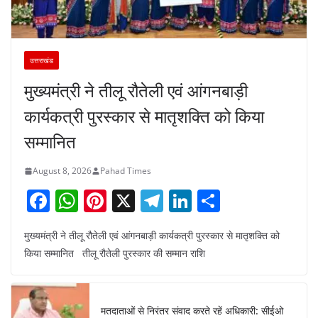
उत्तराखंड
मुख्यमंत्री ने तीलू रौतेली एवं आंगनबाड़ी
कार्यकत्री पुरस्कार से मातृशक्ति को किया
सम्मानित
August 8, 2026
Pahad Times
F
W
Pi
X
T
Li
S
a
h
nt
el
n
h
मुख्यमंत्री ने तीलू रौतेली एवं आंगनबाड़ी कार्यकत्री पुरस्कार से मातृशक्ति को
c
at
er
e
k
ar
किया सम्मानित तीलू रौतेली पुरस्कार की सम्मान राशि
e
s
e
gr
e
e
b
A
st
a
dI
o
p
m
n
मतदाताओं से निरंतर संवाद करते रहें अधिकारी: सीईओ