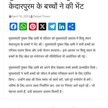
केदारपुरम के बच्चों ने की भेंट
April 16, 2023
Pahad Times
F
W
Pi
X
T
Li
S
a
h
nt
el
n
h
मुख्यमंत्री पुष्कर सिंह धामी से रविवार को मुख्यमंत्री आवास में शिशु सदन
c
at
er
e
k
ar
केदारपुरम के बच्चों ने भेंट की। मुख्यमंत्री पुष्कर सिंह धामी ने सभी बच्चों का
e
s
e
gr
e
e
परिचय प्राप्त किया और उन्हें भोजन करवाया। इस अवसर पर शिशु सदन के
b
A
st
a
dI
बच्चों के लिए खेल एवं मनोरंजन की गतिविधियां भी आयोजित की गई।
o
p
m
n
मुख्यमंत्री पुष्कर सिंह धामी को अपने बीच देखकर बच्चे काफी उत्साहित दिखे।
o
p
मुख्यमंत्री ने सभी बच्चों को जीवन में हमेशा परिश्रम करने के लिए प्रेरित
k
किया। उन्होंने कहा की जिस समय जो कार्य करें, उसे पूरे मनोयोग से करें।
भविष्य के लिए अपना लक्ष्य निर्धारित कर, उस पर निरंतर आगे बढ़ते रहें। जो
मेहनत करते हैं, उन्हें सफलता अवश्य मिलती है।