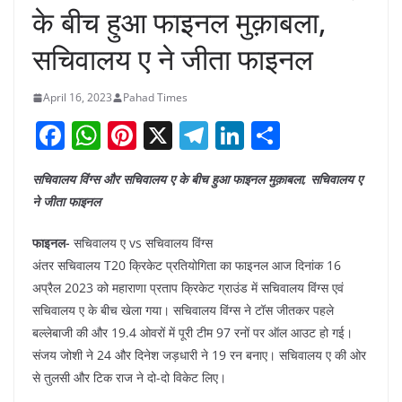
के बीच हुआ फाइनल मुक़ाबला,
सचिवालय ए ने जीता फाइनल
April 16, 2023
Pahad Times
F
W
Pi
X
T
Li
S
a
h
nt
el
n
h
सचिवालय विंग्स और सचिवालय ए के बीच हुआ फाइनल मुक़ाबला, सचिवालय ए
c
at
er
e
k
ar
ने जीता फाइनल
e
s
e
gr
e
e
b
A
st
a
dI
फाइनल-
सचिवालय ए vs सचिवालय विंग्स
अंतर सचिवालय T20 क्रिकेट प्रतियोगिता का फाइनल आज दिनांक 16
o
p
m
n
अप्रैल 2023 को महाराणा प्रताप क्रिकेट ग्राउंड में सचिवालय विंग्स एवं
o
p
सचिवालय ए के बीच खेला गया। सचिवालय विंग्स ने टॉस जीतकर पहले
k
बल्लेबाजी की और 19.4 ओवरों में पूरी टीम 97 रनों पर ऑल आउट हो गई।
संजय जोशी ने 24 और दिनेश जड़धारी ने 19 रन बनाए। सचिवालय ए की ओर
से तुलसी और टिक राज ने दो-दो विकेट लिए।