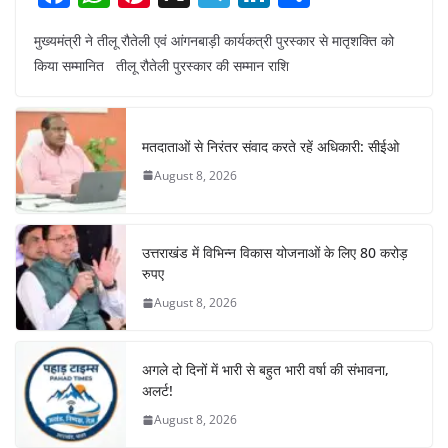
a
h
nt
el
n
h
मुख्यमंत्री ने तीलू रौतेली एवं आंगनबाड़ी कार्यकत्री पुरस्कार से मातृशक्ति को
c
at
er
e
k
ar
किया सम्मानित तीलू रौतेली पुरस्कार की सम्मान राशि
e
s
e
gr
e
e
b
A
st
a
dI
o
p
m
n
मतदाताओं से निरंतर संवाद करते रहें अधिकारी: सीईओ
o
p
August 8, 2026
k
उत्तराखंड में विभिन्न विकास योजनाओं के लिए 80 करोड़
रुपए
August 8, 2026
अगले दो दिनों में भारी से बहुत भारी वर्षा की संभावना,
अलर्ट!
August 8, 2026