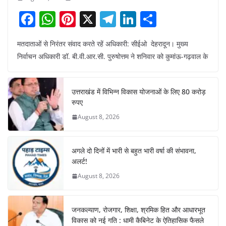
F
W
Pi
X
T
Li
S
a
h
nt
el
n
h
मतदाताओं से निरंतर संवाद करते रहें अधिकारी: सीईओ देहरादून। मुख्य
c
at
er
e
k
ar
निर्वाचन अधिकारी डॉ. बी.वी.आर.सी. पुरुषोत्तम ने शनिवार को कुमांऊ-गढ़वाल के
e
s
e
gr
e
e
b
A
st
a
dI
उत्तराखंड में विभिन्न विकास योजनाओं के लिए 80 करोड़
o
p
m
n
रुपए
o
p
August 8, 2026
k
अगले दो दिनों में भारी से बहुत भारी वर्षा की संभावना,
अलर्ट!
August 8, 2026
जनकल्याण, रोजगार, शिक्षा, श्रमिक हित और आधारभूत
विकास को नई गति : धामी कैबिनेट के ऐतिहासिक फैसले