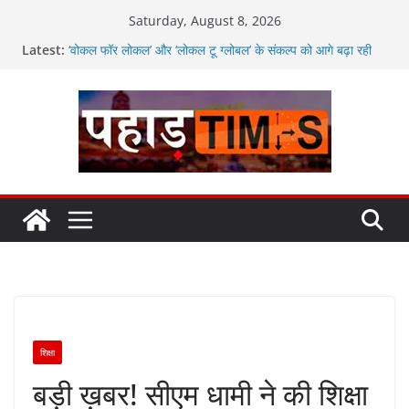
Skip
Saturday, August 8, 2026
to
Latest:
‘वोकल फॉर लोकल’ और ‘लोकल टू ग्लोबल’ के संकल्प को आगे बढ़ा रही
content
उत्तराखंड सरकार
मतदाताओं से निरंतर संवाद करते रहें अधिकारी: सीईओ
उत्तराखंड में विभिन्न विकास योजनाओं के लिए 80 करोड़ रुपए
अगले दो दिनों में भारी से बहुत भारी वर्षा की संभावना, अलर्ट!
जनकल्याण, रोजगार, शिक्षा, श्रमिक हित और आधारभूत विकास को नई
गति : धामी कैबिनेट के ऐतिहासिक फैसले
शिक्षा
बड़ी ख़बर! सीएम धामी ने की शिक्षा