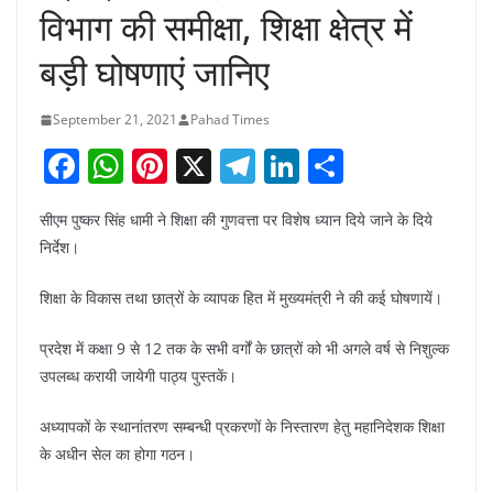
विभाग की समीक्षा, शिक्षा क्षेत्र में
बड़ी घोषणाएं जानिए
September 21, 2021
Pahad Times
F
W
Pi
X
T
Li
S
a
h
nt
el
n
h
सीएम पुष्कर सिंह धामी ने शिक्षा की गुणवत्ता पर विशेष ध्यान दिये जाने के दिये
c
at
er
e
k
ar
निर्देश।
e
s
e
gr
e
e
b
A
st
a
dI
शिक्षा के विकास तथा छात्रों के व्यापक हित में मुख्यमंत्री ने की कई घोषणायें।
o
p
m
n
प्रदेश में कक्षा 9 से 12 तक के सभी वर्गों के छात्रों को भी अगले वर्ष से निशुल्क
o
p
उपलब्ध करायी जायेगी पाठ्य पुस्तकें।
k
अध्यापकों के स्थानांतरण सम्बन्धी प्रकरणों के निस्तारण हेतु महानिदेशक शिक्षा
के अधीन सेल का होगा गठन।