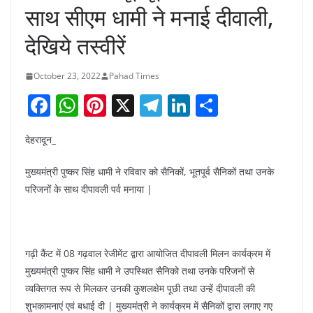
साथ सीएम धामी ने मनाई दीवाली,
देखिये तस्वीरें
October 23, 2022
Pahad Times
F
W
Pi
X
T
Li
S
a
h
nt
el
n
h
देहरादून_
c
at
er
e
k
ar
e
s
e
gr
e
e
मुख्यमंत्री पुष्कर सिंह धामी ने रविवार को सैनिकों, भूतपूर्व सैनिकों तथा उनके
b
A
st
a
dI
परिजनों के साथ दीपावली पर्व मनाया |
o
p
m
n
o
p
गढ़ी कैंट में 08 गढ़वाल रेजीमेंट द्वारा आयोजित दीपावली मिलन कार्यक्रम में
k
मुख्यमंत्री पुष्कर सिंह धामी ने उपस्थित सैनिको तथा उनके परिजनों से
व्यक्तिगत रूप से मिलकर उनकी कुशलक्षेम पूछी तथा उन्हें दीपावली की
शुभकामनाएं एवं बधाई दी | मुख्यमंत्री ने कार्यक्रम में सैनिकों द्वारा लगाए गए