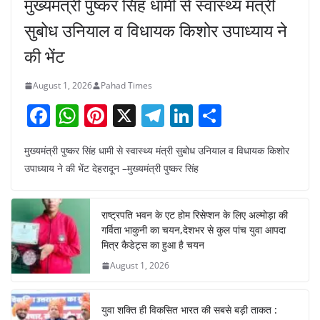
मुख्यमंत्री पुष्कर सिंह धामी से स्वास्थ्य मंत्री
सुबोध उनियाल व विधायक किशोर उपाध्याय ने
की भेंट
August 1, 2026
Pahad Times
F
W
Pi
X
T
Li
S
a
h
nt
el
n
h
मुख्यमंत्री पुष्कर सिंह धामी से स्वास्थ्य मंत्री सुबोध उनियाल व विधायक किशोर
c
at
er
e
k
ar
उपाध्याय ने की भेंट देहरादून –मुख्यमंत्री पुष्कर सिंह
e
s
e
gr
e
e
b
A
st
a
dI
राष्ट्रपति भवन के एट होम रिसेप्शन के लिए अल्मोड़ा की
o
p
m
n
गर्विता भाकुनी का चयन,देशभर से कुल पांच युवा आपदा
o
p
मित्र कैडेट्स का हुआ है चयन
August 1, 2026
k
युवा शक्ति ही विकसित भारत की सबसे बड़ी ताकत :