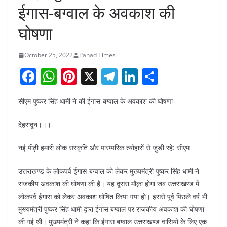
ईगास-बग्वाल के अवकाश की
घोषणा
October 25, 2022
Pahad Times
F
W
Pi
X
T
Li
S
a
h
nt
el
n
h
सीएम पुष्कर सिंह धामी ने की ईगास-बग्वाल के अवकाश की घोषणा
c
at
er
e
k
ar
e
s
e
gr
e
e
देहरादून।।।
b
A
st
a
dI
नई पीढ़ी हमारी लोक संस्कृति और पारम्परिक त्योहारों से जुङी रहे: सीएम
o
p
m
n
o
p
उत्तराखण्ड के लोकपर्व ईगास-बग्वाल को लेकर मुख्यमंत्री पुष्कर सिंह धामी ने
राजकीय अवकाश की घोषणा की है। यह दूसरा मौक़ा होगा जब उत्तराखण्ड में
k
लोकपर्व ईगास को लेकर अवकाश घोषित किया गया हो। इससे पूर्व पिछले वर्ष भी
मुख्यमंत्री पुष्कर सिंह धामी द्वारा ईगास बग्वाल पर राजकीय अवकाश की घोषणा
की गई थी। मुख्यमंत्री ने कहा कि ईगास बग्वाल उत्तराखण्ड वासियों के लिए एक