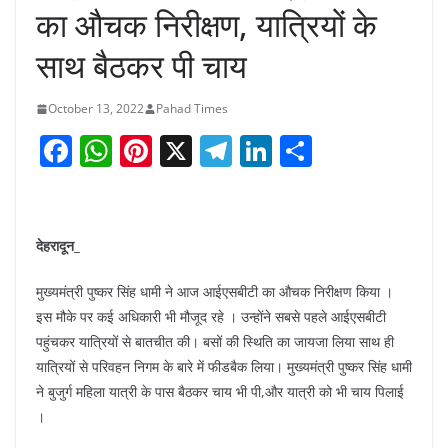
का औचक निरीक्षण, यात्रियों के
साथ बैठकर पी चाय
October 13, 2022
Pahad Times
F
W
Pi
X
T
Li
S
a
h
nt
el
n
h
c
at
er
e
k
ar
e
s
e
gr
e
e
देहरादून_
b
A
st
a
dI
मुख्यमंत्री पुष्कर सिंह धामी ने आज आईएसबीटी का औचक निरीक्षण किया ।
o
p
m
n
इस मौके पर कई अधिकारी भी मौजूद रहे । उन्होंने सबसे पहले आईएसबीटी
o
p
पहुंचकर यात्रियों से बातचीत की। बसों की स्थिति का जायजा लिया साथ ही
k
यात्रियों से परिवहन निगम के बारे में फीडबैक लिया। मुख्यमंत्री पुष्कर सिंह धामी
ने बुजुर्ग महिला यात्री के पास बैठकर चाय भी पी,और यात्री को भी चाय पिलाई
।