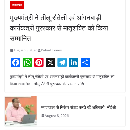
उत्तराखंड
मुख्यमंत्री ने तीलू रौतेली एवं आंगनबाड़ी
कार्यकत्री पुरस्कार से मातृशक्ति को किया
सम्मानित
August 8, 2026
Pahad Times
F
W
Pi
X
T
Li
S
a
h
nt
el
n
h
मुख्यमंत्री ने तीलू रौतेली एवं आंगनबाड़ी कार्यकत्री पुरस्कार से मातृशक्ति को
c
at
er
e
k
ar
किया सम्मानित तीलू रौतेली पुरस्कार की सम्मान राशि
e
s
e
gr
e
e
b
A
st
a
dI
o
p
m
n
मतदाताओं से निरंतर संवाद करते रहें अधिकारी: सीईओ
o
p
August 8, 2026
k