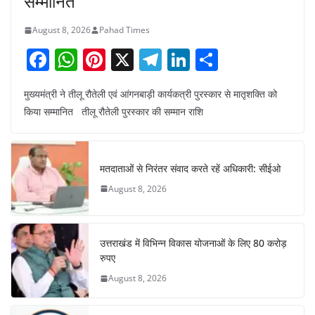
सम्मानित
August 8, 2026
Pahad Times
F
W
Pi
X
T
Li
S
a
h
nt
el
n
h
मुख्यमंत्री ने तीलू रौतेली एवं आंगनबाड़ी कार्यकत्री पुरस्कार से मातृशक्ति को
c
at
er
e
k
ar
किया सम्मानित तीलू रौतेली पुरस्कार की सम्मान राशि
e
s
e
gr
e
e
b
A
st
a
dI
o
p
m
n
मतदाताओं से निरंतर संवाद करते रहें अधिकारी: सीईओ
o
p
August 8, 2026
k
उत्तराखंड में विभिन्न विकास योजनाओं के लिए 80 करोड़
रुपए
August 8, 2026