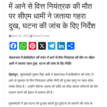
में आने से वित्त नियंत्रक की मौत
पर सीएम धामी ने जताया गहरा
दुख, घटना की जांच के दिए निर्देश
April 23, 2023
Pahad Times
F
W
Pi
X
T
Li
S
a
h
nt
el
n
h
केदारनाथ में हेलीकॉप्टर की चपेट में आने से वित्त नियंत्रक की मौत पर सीएम
c
at
er
e
k
ar
धामी ने जताया गहरा दुख, घटना की जांच के दिए निर्देश
e
s
e
gr
e
e
b
A
st
a
dI
देहरादून_
मुख्यमंत्री पुष्कर सिंह धामी ने केदारनाथ में हेलीकॉप्टर की चपेट में
आने से यूकाडा के वित्त नियंत्रक अमित सैनी की दुःखद मृत्यु पर गहरा शोक
o
p
m
n
व्यक्त किया है। उन्होंने दिवंगत आत्मा की शांति एवं शोक संतप्त परिजनों को धैर्य
o
p
प्रदान करने की ईश्वर से कामना की है।
k
मुख्यमंत्री ने इस घटना को दुःखद बताते हुए दुर्घटना के कारणों की जांच के