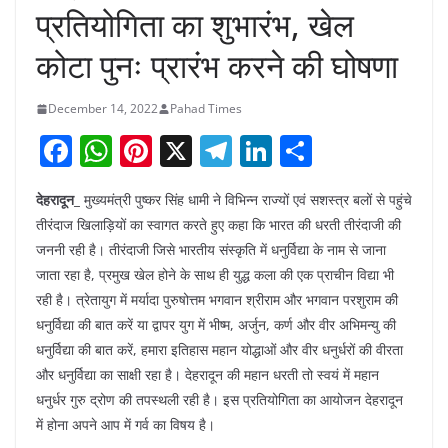
प्रतियोगिता का शुभारंभ, खेल
कोटा पुनः प्रारंभ करने की घोषणा
December 14, 2022
Pahad Times
F
W
Pi
X
T
Li
S
a
h
nt
el
n
h
देहरादून_
मुख्यमंत्री पुष्कर सिंह धामी ने विभिन्न राज्यों एवं सशस्त्र बलों से पहुंचे
c
at
er
e
k
ar
तीरंदाज खिलाड़ियों का स्वागत करते हुए कहा कि भारत की धरती तीरंदाजी की
e
s
e
gr
e
e
जननी रही है। तीरंदाजी जिसे भारतीय संस्कृति में धनुर्विद्या के नाम से जाना
b
A
st
a
dI
जाता रहा है, प्रमुख खेल होने के साथ ही युद्ध कला की एक प्राचीन विद्या भी
o
p
m
n
रही है। त्रेतायुग में मर्यादा पुरुषोत्तम भगवान श्रीराम और भगवान परशुराम की
धनुर्विद्या की बात करें या द्वापर युग में भीष्म, अर्जुन, कर्ण और वीर अभिमन्यु की
o
p
धनुर्विद्या की बात करें, हमारा इतिहास महान योद्धाओं और वीर धनुर्धरों की वीरता
k
और धनुर्विद्या का साक्षी रहा है। देहरादून की महान धरती तो स्वयं में महान
धनुर्धर गुरु द्रोण की तपस्थली रही है। इस प्रतियोगिता का आयोजन देहरादून
में होना अपने आप में गर्व का विषय है।