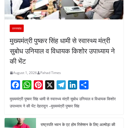
उत्तराखंड
मुख्यमंत्री पुष्कर सिंह धामी से स्वास्थ्य मंत्री
सुबोध उनियाल व विधायक किशोर उपाध्याय ने
की भेंट
August 1, 2026
Pahad Times
F
W
Pi
X
T
Li
S
a
h
nt
el
n
h
मुख्यमंत्री पुष्कर सिंह धामी से स्वास्थ्य मंत्री सुबोध उनियाल व विधायक किशोर
c
at
er
e
k
ar
उपाध्याय ने की भेंट देहरादून –मुख्यमंत्री पुष्कर सिंह
e
s
e
gr
e
e
b
A
st
a
dI
राष्ट्रपति भवन के एट होम रिसेप्शन के लिए अल्मोड़ा की