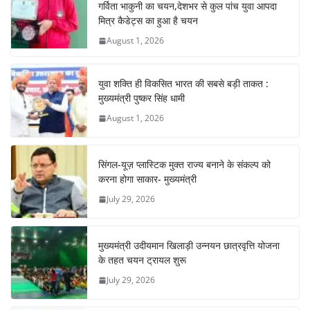
o
p
m
n
गर्विता भाकुनी का चयन,देशभर से कुल पांच युवा आपदा
o
p
मित्र कैडेट्स का हुआ है चयन
August 1, 2026
k
युवा शक्ति ही विकसित भारत की सबसे बड़ी ताकत :
मुख्यमंत्री पुष्कर सिंह धामी
August 1, 2026
सिंगल-यूज़ प्लास्टिक मुक्त राज्य बनाने के संकल्प को
करना होगा साकार- मुख्यमंत्री
July 29, 2026
मुख्यमंत्री उदीयमान खिलाड़ी उन्नयन छात्रवृत्ति योजना
के तहत चयन ट्रायल शुरू
July 29, 2026