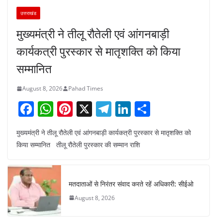
उत्तराखंड
मुख्यमंत्री ने तीलू रौतेली एवं आंगनबाड़ी
कार्यकत्री पुरस्कार से मातृशक्ति को किया
सम्मानित
August 8, 2026
Pahad Times
F
W
Pi
X
T
Li
S
a
h
nt
el
n
h
मुख्यमंत्री ने तीलू रौतेली एवं आंगनबाड़ी कार्यकत्री पुरस्कार से मातृशक्ति को
c
at
er
e
k
ar
किया सम्मानित तीलू रौतेली पुरस्कार की सम्मान राशि
e
s
e
gr
e
e
b
A
st
a
dI
o
p
m
n
मतदाताओं से निरंतर संवाद करते रहें अधिकारी: सीईओ
o
p
August 8, 2026