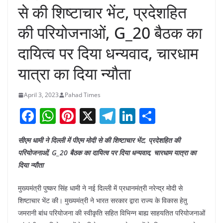
से की शिष्टाचार भेंट, प्रदेशहित
की परियोजनाओं, G_20 बैठक का
दायित्व पर दिया धन्यवाद, चारधाम
यात्रा का दिया न्यौता
April 3, 2023
Pahad Times
F
W
Pi
X
T
Li
S
a
h
nt
el
n
h
सीएम धामी ने दिल्ली में पीएम मोदी से की शिष्टाचार भेंट, प्रदेशहित की
c
at
er
e
k
ar
परियोजनाओं, G_20 बैठक का दायित्व पर दिया धन्यवाद, चारधाम यात्रा का
e
s
e
gr
e
e
दिया न्यौता
b
A
st
a
dI
मुख्यमंत्री पुष्कर सिंह धामी ने नई दिल्ली में प्रधानमंत्री नरेन्द्र मोदी से
o
p
m
n
शिष्टाचार भेंट की। मुख्यमंत्री ने भारत सरकार द्वारा राज्य के विकास हेतु
o
p
जमरानी बांध परियोजना की स्वीकृति सहित विभिन्न बाह्य साहयतित परियोजनाओं