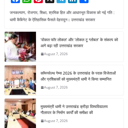
a
h
nt
el
n
h
जनकल्याण, रोजगार, शिक्षा, श्रमिक हित और आधारभूत विकास को नई गति :
c
at
er
e
k
ar
धामी कैबिनेट के ऐतिहासिक फैसले देहरादून। उत्तराखंड सरकार
e
s
e
gr
e
e
b
A
st
a
dI
‘वोकल फॉर लोकल’ और ‘लोकल टू ग्लोबल’ के संकल्प को
o
p
m
n
आगे बढ़ा रही उत्तराखंड सरकार
o
p
August 7, 2026
k
कॉमनवेल्थ गेम्स 2026 के उत्तराखंड के पदक विजेताओं
और प्रशिक्षकों को मुख्यमंत्री धामी ने किया सम्मानित
August 7, 2026
मुख्यमंत्री धामी ने उत्तराखंड क्रीड़ा विश्वविद्यालय
गौलापार के निर्माण कार्यों की समीक्षा की
August 7, 2026