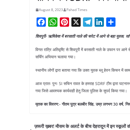
August 8, 2023
Pahad Times
F
W
Pi
X
T
Li
S
a
h
nt
el
n
h
शिवपुरी- ऋषिकेश में बरसाती नाले की चपेट में आने से बहा युवक, स
c
at
er
e
k
ar
e
s
e
gr
e
e
विगत रात्रि अतिवृष्टि से शिवपुरी में बरसाती नाले के उफान पर आने 
b
A
st
a
dI
सर्चिंग अभियान चलाया गया।
o
p
m
n
स्थानीय लोगों द्वारा बताया गया कि उक्त युवक ब्लू हेवन किचन में क
o
p
आज प्रातः पुनः SI सचिन रावत के हमराह SDRF टीम द्वारा घटनास
k
गया जिसे आवश्यक कार्यवाही हेतु जिला पुलिस के सुपर्द किया गया।
मृतक का विवरण:- गौतम पुत्र बलबीर सिंह, उम्र लगभग 30 वर्ष, निवा
ज़रूरी ख़बर! मौसम के अलर्ट के बीच देहरादून में इन स्कूलों क