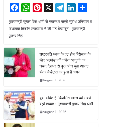
F
W
Pi
X
T
Li
S
a
h
nt
el
n
h
मुख्यमंत्री पुष्कर सिंह धामी से स्वास्थ्य मंत्री सुबोध उनियाल व
c
at
er
e
k
ar
विधायक किशोर उपाध्याय ने की भेंट देहरादून –मुख्यमंत्री
e
s
e
gr
e
e
पुष्कर सिंह
b
A
st
a
dI
o
p
m
n
राष्ट्रपति भवन के एट होम रिसेप्शन के
o
p
लिए अल्मोड़ा की गर्विता भाकुनी का
चयन,देशभर से कुल पांच युवा आपदा
k
मित्र कैडेट्स का हुआ है चयन
August 1, 2026
युवा शक्ति ही विकसित भारत की सबसे
बड़ी ताकत : मुख्यमंत्री पुष्कर सिंह धामी
August 1, 2026