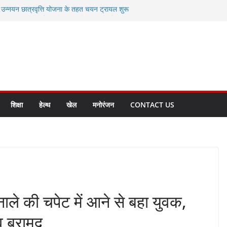
ी उन्नयन छात्रवृत्ति योजना के तहत चयन ट्रायल शुरू
 से स्वास्थ्य मंत्री सुबोध उनियाल व विधायक किशोर
सेप्शन के लिए अल्मोड़ा की गर्विता भाकुनी का
ा आपदा मित्र कैडेट्स का हुआ है चयन
ी सबसे बड़ी ताकत : मुख्यमंत्री पुष्कर सिंह धामी
ाज्य बनाने के संकल्प को करना होगा साकार- मुख्यमंत्री
शिक्षा
हेल्थ
खेल
मनोरंजन
CONTACT US
ाले की चपेट में आने से बहा युवक,
व बरामद