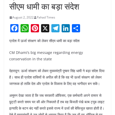
सीएम धामी का बड़ा संदेश
August 2, 2022
Pahad Times
F
W
Pi
X
T
Li
S
a
h
nt
el
n
h
प्रदेश में ऊर्जा संरक्षण को लेकर सीएम धामी का बड़ा संदेश
c
at
er
e
k
ar
e
s
e
gr
e
e
CM Dhami’s big message regarding energy
b
A
st
a
dI
conservation in the state
o
p
m
n
देहरादून: ऊर्जा संरक्षण को लेकर मुख्यमंत्री पुष्कर सिंह धामी ने बड़ा संदेश दिया
o
p
है। साथ ही प्रदेश वासियों से अपील की है कि वह भी ऊर्जा संरक्षण को लेकर
k
जागरूक हो ताकि देश और प्रदेश के विकास के लिए वह भागीदार बन सकें।
अमूमन देखा जाता है कि जब सरकारी ऑफिसर, एक कर्मचारी अपने दफ्तर से
छुट्टी करते समय घर की ओर निकलते हैं तब वह बिजली पंखे बल्ब ट्यूब लाइट
इत्यादि के बटन बंद नहीं करते इससे राज्य में उर्जा की बेफिजूल खपत होती है।
ऐसे में मुख्यमंत्री ने उन लोगों से आग्रह किया है कि जब भी वह ऑफिस से घर