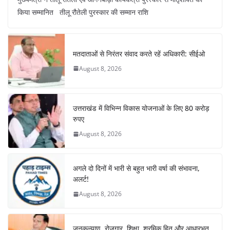
c
at
er
e
k
ar
किया सम्मानित तीलू रौतेली पुरस्कार की सम्मान राशि
e
s
e
gr
e
e
b
A
st
a
dI
o
p
m
n
मतदाताओं से निरंतर संवाद करते रहें अधिकारी: सीईओ
o
p
August 8, 2026
k
उत्तराखंड में विभिन्न विकास योजनाओं के लिए 80 करोड़
रुपए
August 8, 2026
अगले दो दिनों में भारी से बहुत भारी वर्षा की संभावना,
अलर्ट!
August 8, 2026
जनकल्याण, रोजगार, शिक्षा, श्रमिक हित और आधारभूत