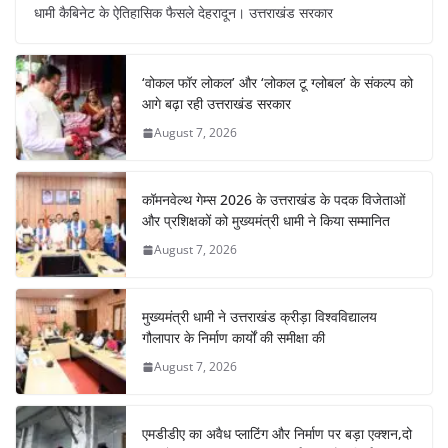
c
at
er
e
k
ar
धामी कैबिनेट के ऐतिहासिक फैसले देहरादून। उत्तराखंड सरकार
e
s
e
gr
e
e
b
A
st
a
dI
‘वोकल फॉर लोकल’ और ‘लोकल टू ग्लोबल’ के संकल्प को
o
p
m
n
आगे बढ़ा रही उत्तराखंड सरकार
o
p
August 7, 2026
k
कॉमनवेल्थ गेम्स 2026 के उत्तराखंड के पदक विजेताओं
और प्रशिक्षकों को मुख्यमंत्री धामी ने किया सम्मानित
August 7, 2026
मुख्यमंत्री धामी ने उत्तराखंड क्रीड़ा विश्वविद्यालय
गौलापार के निर्माण कार्यों की समीक्षा की
August 7, 2026
एमडीडीए का अवैध प्लाटिंग और निर्माण पर बड़ा एक्शन,दो