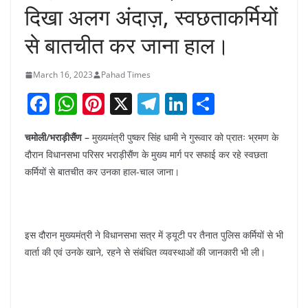
दिखा अलग अंदाज़, स्वछताकर्मियों
से बातचीत कर जाना हाल।
March 16, 2023
Pahad Times
F
W
Pi
X
T
Li
S
a
h
nt
el
n
h
चमोली/भराड़ीसैंण –
मुख्यमंत्री पुष्कर सिंह धामी ने गुरूवार को प्रातः भ्रमण के
c
at
er
e
k
ar
दौरान विधानसभा परिसर भराड़ीसैंण के मुख्य मार्ग पर सफाई कर रहे स्वछता
e
s
e
gr
e
e
कर्मियों से बातचीत कर उनका हाल-चाल जाना।
b
A
st
a
dI
o
p
m
n
o
p
इस दौरान मुख्यमंत्री ने विधानसभा सत्र में ड्यूटी पर तैनात पुलिस कर्मियों से भी
k
वार्ता की एवं उनके खाने, रहने से संबंधित व्यवस्थाओं की जानकारी भी ली।