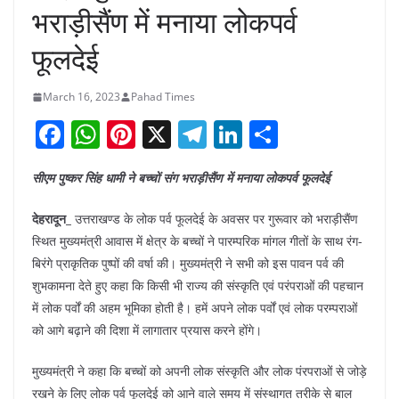
भराड़ीसैंण में मनाया लोकपर्व
फूलदेई
March 16, 2023
Pahad Times
F
W
Pi
X
T
Li
S
a
h
nt
el
n
h
सीएम पुष्कर सिंह धामी ने बच्चों संग भराड़ीसैंण में मनाया लोकपर्व फूलदेई
c
at
er
e
k
ar
e
s
e
gr
e
e
देहरादून_
उत्तराखण्ड के लोक पर्व फूलदेई के अवसर पर गुरूवार को भराड़ीसैंण
b
A
st
a
dI
स्थित मुख्यमंत्री आवास में क्षेत्र के बच्चों ने पारम्परिक मांगल गीतों के साथ रंग-
बिरंगे प्राकृतिक पुष्पों की वर्षा की। मुख्यमंत्री ने सभी को इस पावन पर्व की
o
p
m
n
शुभकामना देते हुए कहा कि किसी भी राज्य की संस्कृति एवं परंपराओं की पहचान
o
p
में लोक पर्वों की अहम भूमिका होती है। हमें अपने लोक पर्वों एवं लोक परम्पराओं
k
को आगे बढ़ाने की दिशा में लागातार प्रयास करने होंगे।
मुख्यमंत्री ने कहा कि बच्चों को अपनी लोक संस्कृति और लोक पंरपराओं से जोड़े
रखने के लिए लोक पर्व फूलदेई को आने वाले समय में संस्थागत तरीके से बाल