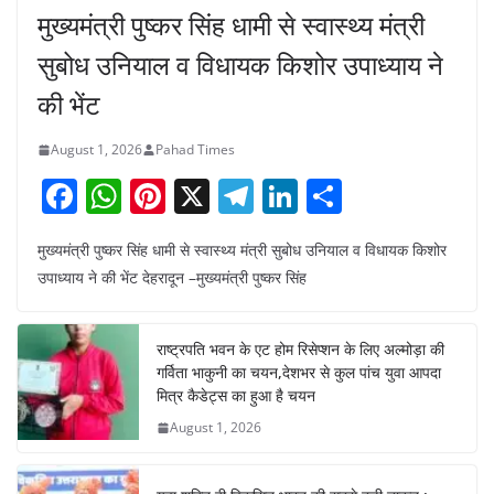
मुख्यमंत्री पुष्कर सिंह धामी से स्वास्थ्य मंत्री
सुबोध उनियाल व विधायक किशोर उपाध्याय ने
की भेंट
August 1, 2026
Pahad Times
F
W
Pi
X
T
Li
S
a
h
nt
el
n
h
मुख्यमंत्री पुष्कर सिंह धामी से स्वास्थ्य मंत्री सुबोध उनियाल व विधायक किशोर
c
at
er
e
k
ar
उपाध्याय ने की भेंट देहरादून –मुख्यमंत्री पुष्कर सिंह
e
s
e
gr
e
e
b
A
st
a
dI
राष्ट्रपति भवन के एट होम रिसेप्शन के लिए अल्मोड़ा की
o
p
m
n
गर्विता भाकुनी का चयन,देशभर से कुल पांच युवा आपदा
o
p
मित्र कैडेट्स का हुआ है चयन
August 1, 2026
k