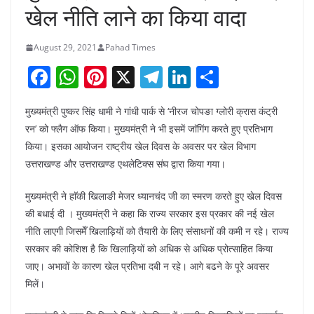
खेल नीति लाने का किया वादा
August 29, 2021
Pahad Times
F
W
Pi
X
T
Li
S
a
h
nt
el
n
h
मुख्यमंत्री पुष्कर सिंह धामी ने गांधी पार्क से ‘नीरज चोपङा ग्लोरी क्रास कंट्री
c
at
er
e
k
ar
रन’ को फ्लैग ऑफ किया। मुख्यमंत्री ने भी इसमें जाॅगिंग करते हुए प्रतिभाग
e
s
e
gr
e
e
किया। इसका आयोजन राष्ट्रीय खेल दिवस के अवसर पर खेल विभाग
b
A
st
a
dI
उत्तराखण्ड और उत्तराखण्ड एथलेटिक्स संघ द्वारा किया गया।
o
p
m
n
मुख्यमंत्री ने हाॅकी खिलाङी मेजर ध्यानचंद जी का स्मरण करते हुए खेल दिवस
o
p
की बधाई दी । मुख्यमंत्री ने कहा कि राज्य सरकार इस प्रकार की नई खेल
k
नीति लाएगी जिसमेँ खिलाड़ियों को तैयारी के लिए संसाधनों की कमी न रहे। राज्य
सरकार की कोशिश है कि खिलाड़ियों को अधिक से अधिक प्रोत्साहित किया
जाए। अभावों के कारण खेल प्रतिभा दबी न रहे। आगे बढने के पूरे अवसर
मिलें।