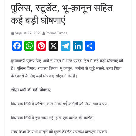
पुलिस, स्टूडेंट, भू-क़ानून सहित
कई बड़ी घोषणाएं
August 27, 2021
Pahad Times
F
W
Pi
X
T
Li
S
a
h
nt
el
n
h
मुख्यमंत्री पुष्कर सिंह धामी ने सदन में आज प्रदेश हित में कई बड़ी घोषणाएं की
c
at
er
e
k
ar
हैं। पुलिस विभाग, राजस्व विभाग, भू कानून, जमीनों से जुड़े मसले, उच्च शिक्षा
e
s
e
gr
e
e
के छात्रों के लिए बड़ी घोषणाएं सीएम ने की हैं।
b
A
st
a
dI
सीएम धामी की बड़ी घोषणाएं
o
p
m
n
o
p
विधायक निधि में कोरोना काल में की गई कटौती को लिया गया वापस
k
विधायक निधि में इस साल नही होगी एक करोड़ की कटौती
उच्च शिक्षा के सभी छात्रों को मुफ्त टेबलेट उपलब्ध कराएगी सरकार