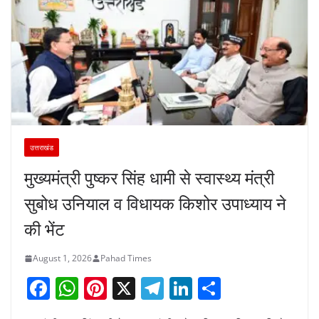
उत्तराखंड
मुख्यमंत्री पुष्कर सिंह धामी से स्वास्थ्य मंत्री
सुबोध उनियाल व विधायक किशोर उपाध्याय ने
की भेंट
August 1, 2026
Pahad Times
F
W
Pi
X
T
Li
S
a
h
nt
el
n
h