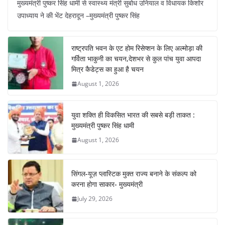
मुख्यमंत्री पुष्कर सिंह धामी से स्वास्थ्य मंत्री सुबोध उनियाल व विधायक किशोर
c
at
er
e
k
ar
उपाध्याय ने की भेंट देहरादून –मुख्यमंत्री पुष्कर सिंह
e
s
e
gr
e
e
b
A
st
a
dI
राष्ट्रपति भवन के एट होम रिसेप्शन के लिए अल्मोड़ा की
o
p
m
n
गर्विता भाकुनी का चयन,देशभर से कुल पांच युवा आपदा
o
p
मित्र कैडेट्स का हुआ है चयन
August 1, 2026
k
युवा शक्ति ही विकसित भारत की सबसे बड़ी ताकत :
मुख्यमंत्री पुष्कर सिंह धामी
August 1, 2026
सिंगल-यूज़ प्लास्टिक मुक्त राज्य बनाने के संकल्प को
करना होगा साकार- मुख्यमंत्री
July 29, 2026