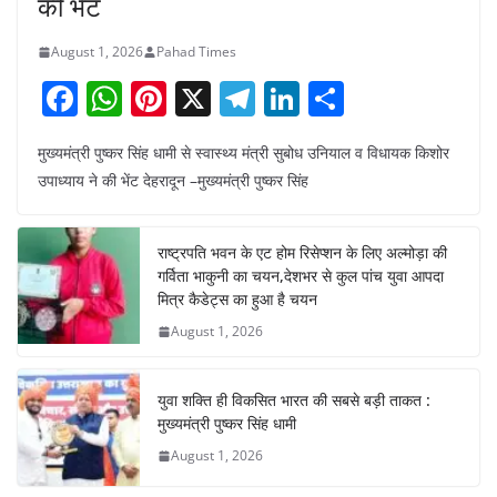
की भेंट
August 1, 2026
Pahad Times
F
W
Pi
X
T
Li
S
a
h
nt
el
n
h
मुख्यमंत्री पुष्कर सिंह धामी से स्वास्थ्य मंत्री सुबोध उनियाल व विधायक किशोर
c
at
er
e
k
ar
उपाध्याय ने की भेंट देहरादून –मुख्यमंत्री पुष्कर सिंह
e
s
e
gr
e
e
b
A
st
a
dI
राष्ट्रपति भवन के एट होम रिसेप्शन के लिए अल्मोड़ा की
o
p
m
n
गर्विता भाकुनी का चयन,देशभर से कुल पांच युवा आपदा
o
p
मित्र कैडेट्स का हुआ है चयन
August 1, 2026
k
युवा शक्ति ही विकसित भारत की सबसे बड़ी ताकत :
मुख्यमंत्री पुष्कर सिंह धामी
August 1, 2026