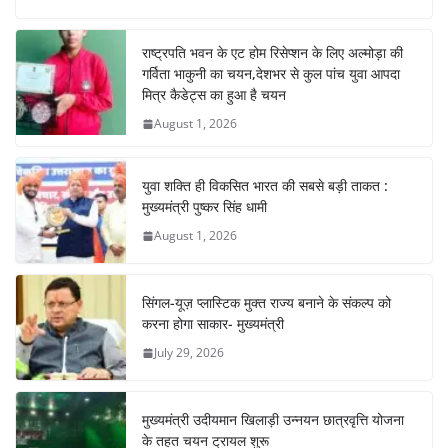
e
s
e
gr
e
e
b
A
st
a
dI
राष्ट्रपति भवन के एट होम रिसेप्शन के लिए अल्मोड़ा की
o
p
m
n
गर्विता भाकुनी का चयन,देशभर से कुल पांच युवा आपदा
o
p
मित्र कैडेट्स का हुआ है चयन
August 1, 2026
k
युवा शक्ति ही विकसित भारत की सबसे बड़ी ताकत :
मुख्यमंत्री पुष्कर सिंह धामी
August 1, 2026
सिंगल-यूज़ प्लास्टिक मुक्त राज्य बनाने के संकल्प को
करना होगा साकार- मुख्यमंत्री
July 29, 2026
मुख्यमंत्री उदीयमान खिलाड़ी उन्नयन छात्रवृत्ति योजना
के तहत चयन ट्रायल शुरू