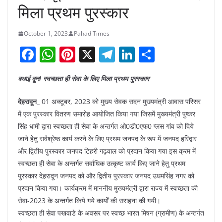
मिला प्रथम पुरस्कार
October 1, 2023
Pahad Times
F
W
Pi
X
T
Li
S
a
h
nt
el
n
h
बधाई दून! स्वच्छता ही सेवा के लिए मिला प्रथम पुरस्कार
c
at
er
e
k
ar
e
s
e
gr
e
e
देहरादून_
01 अक्टूबर, 2023 को मुख्य सेवक सदन मुख्यमंत्री आवास परिसर
b
A
st
a
dI
में एक पुरस्कार वितरण समारोह आयोजित किया गया जिसमें मुख्यमंत्री पुष्कर
सिंह धामी द्वारा स्वच्छता ही सेवा के अन्तर्गत ओ0डी0एफ0 प्लस गांव को दिये
o
p
m
n
जाने हेतु सर्वश्रेष्ठ कार्य करने के लिए प्रथम जनपद के रूप में जनपद हरिद्वार
o
p
और द्वितीय पुरस्कार जनपद टिहरी गढ़वाल को प्रदान किया गया इस क्रम में
k
स्वच्छता ही सेवा के अन्तर्गत सर्वाधिक उत्कृष्ट कार्य किए जाने हेतु प्रथम
पुरस्कार देहरादून जनपद को और द्वितीय पुरस्कार जनपद उधमसिंह नगर को
प्रदान किया गया। कार्यक्रम में माननीय मुख्यमंत्री द्वारा राज्य में स्वच्छता की
सेवा-2023 के अन्तर्गत किये गये कार्यों की सराहना की गयी।
​स्वच्छता ही सेवा पखवाडे के अवसर पर स्वच्छ भारत मिषन (ग्रामीण) के अन्तर्गत