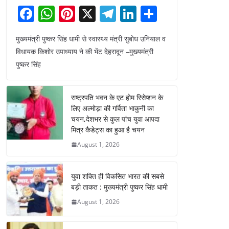
F
W
Pi
X
T
Li
S
a
h
nt
el
n
h
मुख्यमंत्री पुष्कर सिंह धामी से स्वास्थ्य मंत्री सुबोध उनियाल व
c
at
er
e
k
ar
विधायक किशोर उपाध्याय ने की भेंट देहरादून –मुख्यमंत्री
e
s
e
gr
e
e
पुष्कर सिंह
b
A
st
a
dI
o
p
m
n
राष्ट्रपति भवन के एट होम रिसेप्शन के
o
p
लिए अल्मोड़ा की गर्विता भाकुनी का
चयन,देशभर से कुल पांच युवा आपदा
k
मित्र कैडेट्स का हुआ है चयन
August 1, 2026
युवा शक्ति ही विकसित भारत की सबसे
बड़ी ताकत : मुख्यमंत्री पुष्कर सिंह धामी
August 1, 2026