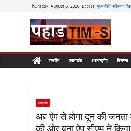
Skip
Latest:
मुख्यमंत्री उदीयमान खि
Thursday, August 6, 2026
to
मुख्यमंत्री पुष्कर सिंह
उपाध्याय ने की भेंट
content
राष्ट्रपति भवन के एट हो
चयन,देशभर से कुल पांच
युवा शक्ति ही विकसित भा
सिंगल-यूज़ प्लास्टिक मु
राष्ट्रीय
उत्तराखंड
अंतर्राष्ट्रीय
बिज़नेस
उत्तराखंड
अब ऐप से होगा दून की जनता
की ओर बना ऐप सीएम ने किया 