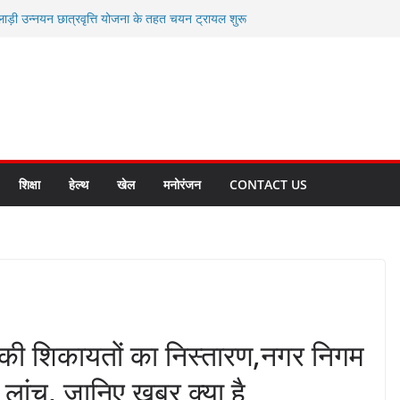
लाड़ी उन्नयन छात्रवृत्ति योजना के तहत चयन ट्रायल शुरू
 धामी से स्वास्थ्य मंत्री सुबोध उनियाल व विधायक किशोर
म रिसेप्शन के लिए अल्मोड़ा की गर्विता भाकुनी का
 युवा आपदा मित्र कैडेट्स का हुआ है चयन
रत की सबसे बड़ी ताकत : मुख्यमंत्री पुष्कर सिंह धामी
क्त राज्य बनाने के संकल्प को करना होगा साकार- मुख्यमंत्री
शिक्षा
हेल्थ
खेल
मनोरंजन
CONTACT US
 की शिकायतों का निस्तारण,नगर निगम
लांच, जानिए ख़बर क्या है