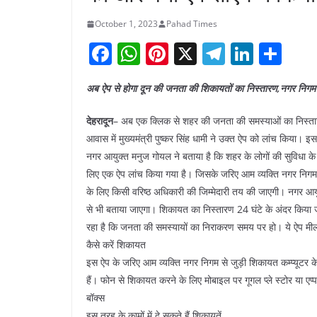
October 1, 2023
Pahad Times
F
W
Pi
X
T
Li
S
a
h
nt
el
n
h
अब ऐप से होगा दून की जनता की शिकायतों का निस्तारण,नगर निगम 
c
at
er
e
k
ar
e
s
e
gr
e
e
देहरादून
– अब एक क्लिक से शहर की जनता की समस्याओं का निस्तारण
b
A
st
a
dI
आवास में मुख्यमंत्री पुष्कर सिंह धामी ने उक्त ऐप को लांच किया
नगर आयुक्त मनुज गोयल ने बताया है कि शहर के लोगों की सुविधा क
o
p
m
n
लिए एक ऐप लांच किया गया है। जिसके जरिए आम व्यक्ति नगर निगम 
o
p
के लिए किसी वरिष्ठ अधिकारी की जिम्मेदारी तय की जाएगी। नगर आयु
k
से भी बताया जाएगा। शिकायत का निस्तारण 24 घंटे के अंदर किया 
रहा है कि जनता की समस्यायों का निराकरण समय पर हो। ये ऐप मील
कैसे करें शिकायत
इस ऐप के जरिए आम व्यक्ति नगर निगम से जुड़ी शिकायत कम्प्यूटर 
हैं। फोन से शिकायत करने के लिए मोबाइल पर गूगल प्ले स्टोर या 
बॉक्स
इस तरह के कामों में दे सकते हैं शिकायतें