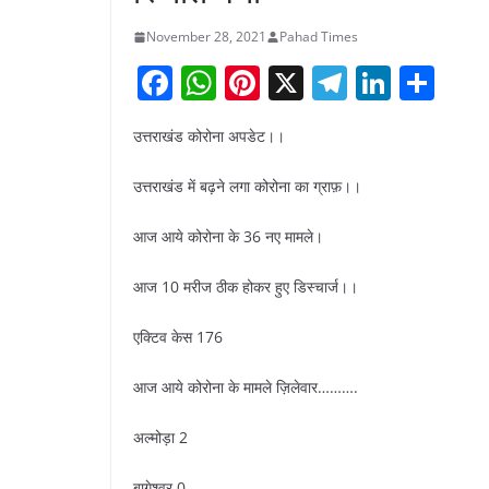
November 28, 2021
Pahad Times
F
W
Pi
X
T
Li
S
a
h
nt
el
n
h
उत्तराखंड कोरोना अपडेट।।
c
at
er
e
k
ar
e
s
e
gr
e
e
उत्तराखंड में बढ़ने लगा कोरोना का ग्राफ़।।
b
A
st
a
dI
आज आये कोरोना के 36 नए मामले।
o
p
m
n
o
p
आज 10 मरीज ठीक होकर हुए डिस्चार्ज।।
k
एक्टिव केस 176
आज आये कोरोना के मामले ज़िलेवार……….
अल्मोड़ा 2
बागेश्वर 0