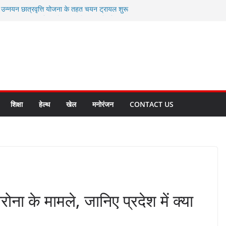
ी उन्नयन छात्रवृत्ति योजना के तहत चयन ट्रायल शुरू
 से स्वास्थ्य मंत्री सुबोध उनियाल व विधायक किशोर
सेप्शन के लिए अल्मोड़ा की गर्विता भाकुनी का
ा आपदा मित्र कैडेट्स का हुआ है चयन
ी सबसे बड़ी ताकत : मुख्यमंत्री पुष्कर सिंह धामी
ाज्य बनाने के संकल्प को करना होगा साकार- मुख्यमंत्री
शिक्षा
हेल्थ
खेल
मनोरंजन
CONTACT US
रोना के मामले, जानिए प्रदेश में क्या