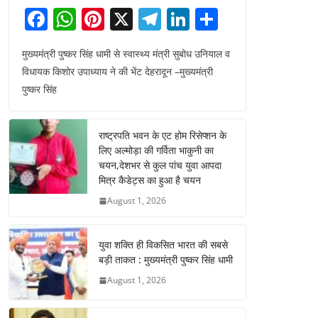
F
W
Pi
X
T
Li
S
a
h
nt
el
n
h
मुख्यमंत्री पुष्कर सिंह धामी से स्वास्थ्य मंत्री सुबोध उनियाल व
c
at
er
e
k
ar
विधायक किशोर उपाध्याय ने की भेंट देहरादून –मुख्यमंत्री
e
s
e
gr
e
e
पुष्कर सिंह
b
A
st
a
dI
o
p
m
n
राष्ट्रपति भवन के एट होम रिसेप्शन के
o
p
लिए अल्मोड़ा की गर्विता भाकुनी का
चयन,देशभर से कुल पांच युवा आपदा
k
मित्र कैडेट्स का हुआ है चयन
August 1, 2026
युवा शक्ति ही विकसित भारत की सबसे
बड़ी ताकत : मुख्यमंत्री पुष्कर सिंह धामी
August 1, 2026