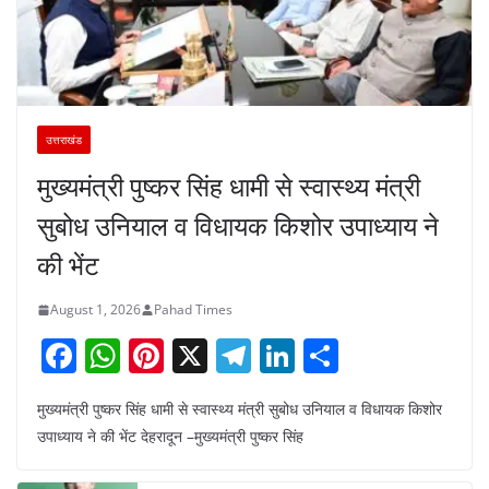
उत्तराखंड
मुख्यमंत्री पुष्कर सिंह धामी से स्वास्थ्य मंत्री
सुबोध उनियाल व विधायक किशोर उपाध्याय ने
की भेंट
August 1, 2026
Pahad Times
F
W
Pi
X
T
Li
S
a
h
nt
el
n
h
मुख्यमंत्री पुष्कर सिंह धामी से स्वास्थ्य मंत्री सुबोध उनियाल व विधायक किशोर
c
at
er
e
k
ar
उपाध्याय ने की भेंट देहरादून –मुख्यमंत्री पुष्कर सिंह
e
s
e
gr
e
e