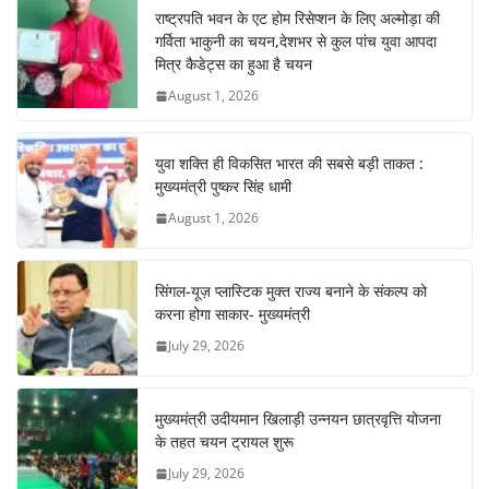
b
A
st
a
dI
राष्ट्रपति भवन के एट होम रिसेप्शन के लिए अल्मोड़ा की
o
p
m
n
गर्विता भाकुनी का चयन,देशभर से कुल पांच युवा आपदा
o
p
मित्र कैडेट्स का हुआ है चयन
August 1, 2026
k
युवा शक्ति ही विकसित भारत की सबसे बड़ी ताकत :
मुख्यमंत्री पुष्कर सिंह धामी
August 1, 2026
सिंगल-यूज़ प्लास्टिक मुक्त राज्य बनाने के संकल्प को
करना होगा साकार- मुख्यमंत्री
July 29, 2026
मुख्यमंत्री उदीयमान खिलाड़ी उन्नयन छात्रवृत्ति योजना
के तहत चयन ट्रायल शुरू
July 29, 2026