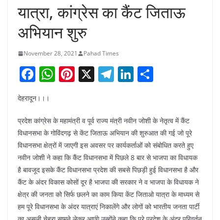
यात्रा, कांग्रेस का कैंट जिताऊ
अभियान शुरु
November 28, 2021
Pahad Times
F
W
Pi
X
T
Li
S
a
h
nt
el
n
h
देहरादून।।।
c
at
er
e
k
ar
e
s
e
gr
e
e
प्रदेश कांग्रेस के महामंत्री व पूर्व राज्य मंत्री नवीन जोशी के नेतृत्व में कैंट
b
A
st
a
dI
विधानसभा के गोविंदगढ़ से केंट जिताऊ अभियान की शुरुआत की गई जो पूरे
विधानसभा क्षेत्रों में जाएगी इस अवसर पर कार्यकर्ताओं को संबोधित करते हुए
o
p
m
n
नवीन जोशी ने कहा कि कैंट विधानसभा में पिछले 8 बार से भाजपा का विधायक
o
p
है बावजूद इसके कैंट विधानसभा प्रदेश की सबसे पिछड़ी हुई विधानसभा है और
k
कैंट के अंदर विकास कोसों दूर है भाजपा की सरकार ने व भाजपा के विधायक ने
क्षेत्र की जनता को सिर्फ छलने का काम किया केंट जिताओ यात्रा के माध्यम से
हम पूरे विधानसभा के अंदर यात्राएं निकालेंगे और लोगों को भारतीय जनता पार्टी
का असली चेहरा सामने लेकर आएंगे उन्होंने कहा कि पूरे प्रदेश के अंदर परिवर्तन