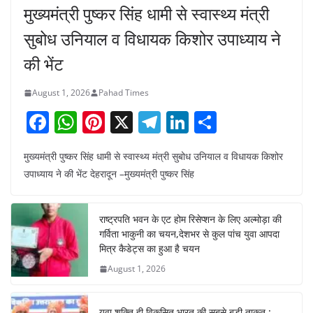
मुख्यमंत्री पुष्कर सिंह धामी से स्वास्थ्य मंत्री
सुबोध उनियाल व विधायक किशोर उपाध्याय ने
की भेंट
August 1, 2026
Pahad Times
F
W
Pi
X
T
Li
S
a
h
nt
el
n
h
मुख्यमंत्री पुष्कर सिंह धामी से स्वास्थ्य मंत्री सुबोध उनियाल व विधायक किशोर
c
at
er
e
k
ar
उपाध्याय ने की भेंट देहरादून –मुख्यमंत्री पुष्कर सिंह
e
s
e
gr
e
e
b
A
st
a
dI
राष्ट्रपति भवन के एट होम रिसेप्शन के लिए अल्मोड़ा की
o
p
m
n
गर्विता भाकुनी का चयन,देशभर से कुल पांच युवा आपदा
o
p
मित्र कैडेट्स का हुआ है चयन
August 1, 2026
k
युवा शक्ति ही विकसित भारत की सबसे बड़ी ताकत :