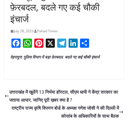
फ़ेरबदल, बदले गए कई चौकी
इंचार्ज
July 28, 2023
Pahad Times
F
W
Pi
X
T
Li
S
a
h
nt
el
n
h
देहरादून! पुलिस विभाग में बड़ा फ़ेरबदल, बदले गए कई चौकी इंचार्ज
c
at
er
e
k
ar
e
s
e
gr
e
e
b
A
st
a
dI
o
p
m
n
उत्तराखंड में खुलेंगे 13 निर्भया हॉस्टल, सीएम धामी ने केंद्र सरकार का
o
p
जताया आभार, जानिए पूरी ख़बर क्या है ?
k
राष्ट्रीय राज्य कृषि विपणन बोर्ड के अध्यक्ष गणेश जोशी ने की दिल्ली में
कोसांब के अधिकारियों के साथ बैठक