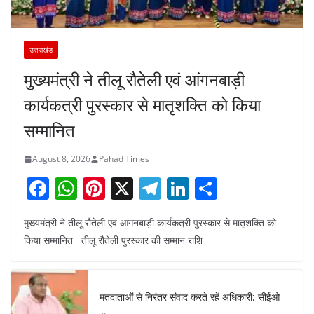
उत्तराखंड
मुख्यमंत्री ने तीलू रौतेली एवं आंगनबाड़ी
कार्यकत्री पुरस्कार से मातृशक्ति को किया
सम्मानित
August 8, 2026
Pahad Times
F
W
Pi
X
T
Li
S
a
h
nt
el
n
h
मुख्यमंत्री ने तीलू रौतेली एवं आंगनबाड़ी कार्यकत्री पुरस्कार से मातृशक्ति को
c
at
er
e
k
ar
किया सम्मानित तीलू रौतेली पुरस्कार की सम्मान राशि
e
s
e
gr
e
e
b
A
st
a
dI
o
p
m
n
मतदाताओं से निरंतर संवाद करते रहें अधिकारी: सीईओ