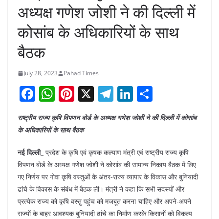
अध्यक्ष गणेश जोशी ने की दिल्ली में
कोसांब के अधिकारियों के साथ
बैठक
July 28, 2023
Pahad Times
F
W
Pi
X
T
Li
S
a
h
nt
el
n
h
राष्ट्रीय राज्य कृषि विपणन बोर्ड के अध्यक्ष गणेश जोशी ने की दिल्ली में कोसांब
c
at
er
e
k
ar
के अधिकारियों के साथ बैठक
e
s
e
gr
e
e
b
A
st
a
dI
नई दिल्ली_
प्रदेश के कृषि एवं कृषक कल्याण मंत्री एवं राष्ट्रीय राज्य कृषि
विपणन बोर्ड के अध्यक्ष गणेश जोशी ने कोसांब की सामान्य निकाय बैठक में लिए
o
p
m
n
गए निर्णय पर गोवा कृषि वस्तुओं के अंतर-राज्य व्यापार के विकास और बुनियादी
o
p
ढांचे के विकास के संबंध में बैठक ली। मंत्री ने कहा कि सभी सदस्यों और
k
प्रत्येक राज्य को कृषि वस्तु पहुंच को मजबूत करना चाहिए और अपने-अपने
राज्यों के बाहर आवश्यक बुनियादी ढांचे का निर्माण करके किसानों को विकल्प