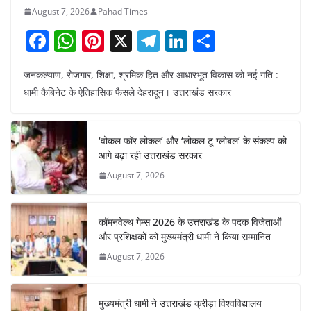
August 7, 2026
Pahad Times
F
W
Pi
X
T
Li
S
a
h
nt
el
n
h
जनकल्याण, रोजगार, शिक्षा, श्रमिक हित और आधारभूत विकास को नई गति :
c
at
er
e
k
ar
धामी कैबिनेट के ऐतिहासिक फैसले देहरादून। उत्तराखंड सरकार
e
s
e
gr
e
e
b
A
st
a
dI
‘वोकल फॉर लोकल’ और ‘लोकल टू ग्लोबल’ के संकल्प को
o
p
m
n
आगे बढ़ा रही उत्तराखंड सरकार
o
p
August 7, 2026
k
कॉमनवेल्थ गेम्स 2026 के उत्तराखंड के पदक विजेताओं
और प्रशिक्षकों को मुख्यमंत्री धामी ने किया सम्मानित
August 7, 2026
मुख्यमंत्री धामी ने उत्तराखंड क्रीड़ा विश्वविद्यालय