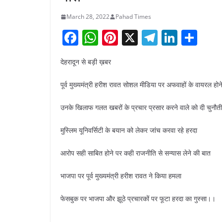
March 28, 2022
Pahad Times
F
W
Pi
X
T
Li
S
a
h
nt
el
n
h
देहरादून से बड़ी ख़बर
c
at
er
e
k
ar
e
s
e
gr
e
e
पूर्व मुख्यमंत्री हरीश रावत सोशल मीडिया पर अफवाहों के वायरल होन
b
A
st
a
dI
उनके खिलाफ गलत खबरों के प्रचार प्रसार करने वाले को दी चुनौती
o
p
m
n
o
p
मुस्लिम यूनिवर्सिटी के बयान को लेकर जांच करवा रहे हरदा
k
आरोप सही साबित होने पर कही राजनीति से सन्यास लेने की बात
भाजपा पर पूर्व मुख्यमंत्री हरीश रावत ने किया हमला
फेसबुक पर भाजपा और झूठे प्रचारकों पर फूटा हरदा का गुस्सा।।