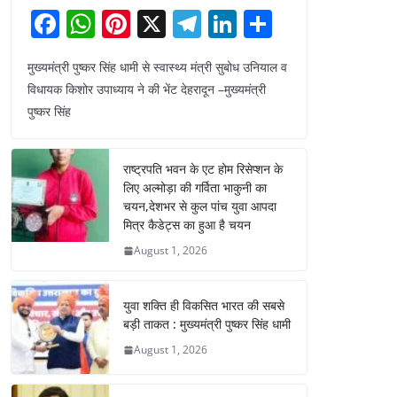
F
W
Pi
X
T
Li
S
a
h
nt
el
n
h
मुख्यमंत्री पुष्कर सिंह धामी से स्वास्थ्य मंत्री सुबोध उनियाल व
c
at
er
e
k
ar
विधायक किशोर उपाध्याय ने की भेंट देहरादून –मुख्यमंत्री
e
s
e
gr
e
e
पुष्कर सिंह
b
A
st
a
dI
o
p
m
n
राष्ट्रपति भवन के एट होम रिसेप्शन के
o
p
लिए अल्मोड़ा की गर्विता भाकुनी का
चयन,देशभर से कुल पांच युवा आपदा
k
मित्र कैडेट्स का हुआ है चयन
August 1, 2026
युवा शक्ति ही विकसित भारत की सबसे
बड़ी ताकत : मुख्यमंत्री पुष्कर सिंह धामी
August 1, 2026