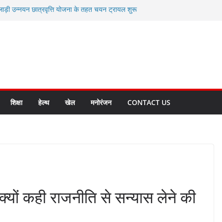
लाड़ी उन्नयन छात्रवृत्ति योजना के तहत चयन ट्रायल शुरू
 धामी से स्वास्थ्य मंत्री सुबोध उनियाल व विधायक किशोर
म रिसेप्शन के लिए अल्मोड़ा की गर्विता भाकुनी का
 युवा आपदा मित्र कैडेट्स का हुआ है चयन
रत की सबसे बड़ी ताकत : मुख्यमंत्री पुष्कर सिंह धामी
क्त राज्य बनाने के संकल्प को करना होगा साकार- मुख्यमंत्री
शिक्षा
हेल्थ
खेल
मनोरंजन
CONTACT US
ों कही राजनीति से सन्यास लेने की