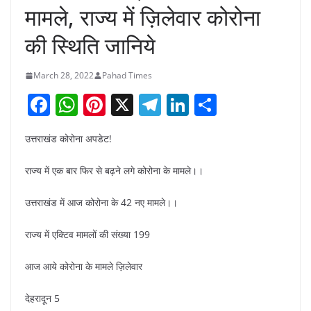
मामले, राज्य में ज़िलेवार कोरोना
की स्थिति जानिये
March 28, 2022
Pahad Times
F
W
Pi
X
T
Li
S
a
h
nt
el
n
h
उत्तराखंड कोरोना अपडेट!
c
at
er
e
k
ar
e
s
e
gr
e
e
राज्य में एक बार फिर से बढ़ने लगे कोरोना के मामले।।
b
A
st
a
dI
उत्तराखंड में आज कोरोना के 42 नए मामले।।
o
p
m
n
o
p
राज्य में एक्टिव मामलों की संख्या 199
k
आज आये कोरोना के मामले ज़िलेवार
देहरादून 5