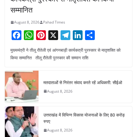
सम्मानित
August 8, 2026
Pahad Times
F
W
Pi
X
T
Li
S
a
h
nt
el
n
h
मुख्यमंत्री ने तीलू रौतेली एवं आंगनबाड़ी कार्यकत्री पुरस्कार से मातृशक्ति को
c
at
er
e
k
ar
किया सम्मानित तीलू रौतेली पुरस्कार की सम्मान राशि
e
s
e
gr
e
e
b
A
st
a
dI
o
p
m
n
मतदाताओं से निरंतर संवाद करते रहें अधिकारी: सीईओ
o
p
August 8, 2026
k
उत्तराखंड में विभिन्न विकास योजनाओं के लिए 80 करोड़
रुपए
August 8, 2026