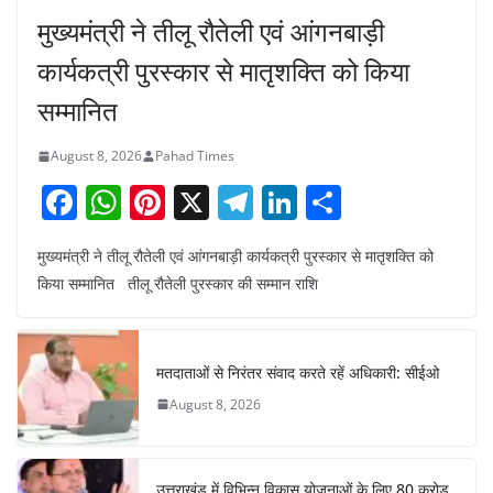
मुख्यमंत्री ने तीलू रौतेली एवं आंगनबाड़ी
कार्यकत्री पुरस्कार से मातृशक्ति को किया
सम्मानित
August 8, 2026
Pahad Times
F
W
Pi
X
T
Li
S
a
h
nt
el
n
h
मुख्यमंत्री ने तीलू रौतेली एवं आंगनबाड़ी कार्यकत्री पुरस्कार से मातृशक्ति को
c
at
er
e
k
ar
किया सम्मानित तीलू रौतेली पुरस्कार की सम्मान राशि
e
s
e
gr
e
e
b
A
st
a
dI
o
p
m
n
मतदाताओं से निरंतर संवाद करते रहें अधिकारी: सीईओ
o
p
August 8, 2026
k
उत्तराखंड में विभिन्न विकास योजनाओं के लिए 80 करोड़