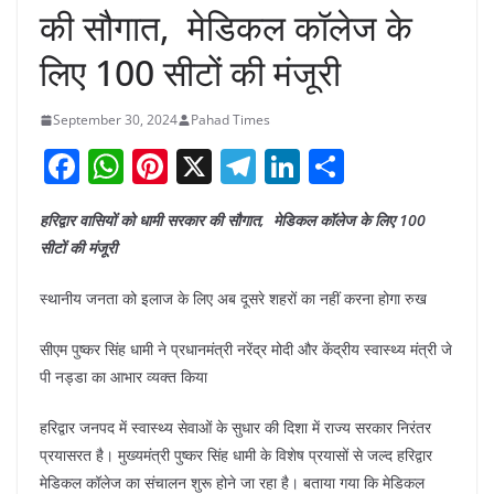
की सौगात, मेडिकल कॉलेज के
लिए 100 सीटों की मंजूरी
September 30, 2024
Pahad Times
F
W
Pi
X
T
Li
S
a
h
nt
el
n
h
हरिद्वार वासियों को धामी सरकार की सौगात, मेडिकल कॉलेज के लिए 100
c
at
er
e
k
ar
सीटों की मंजूरी
e
s
e
gr
e
e
b
A
st
a
dI
स्थानीय जनता को इलाज के लिए अब दूसरे शहरों का नहीं करना होगा रुख
o
p
m
n
सीएम पुष्कर सिंह धामी ने प्रधानमंत्री नरेंद्र मोदी और केंद्रीय स्वास्थ्य मंत्री जे
o
p
पी नड्डा का आभार व्यक्त किया
k
हरिद्वार जनपद में स्वास्थ्य सेवाओं के सुधार की दिशा में राज्य सरकार निरंतर
प्रयासरत है। मुख्यमंत्री पुष्कर सिंह धामी के विशेष प्रयासों से जल्द हरिद्वार
मेडिकल कॉलेज का संचालन शुरू होने जा रहा है। बताया गया कि मेडिकल