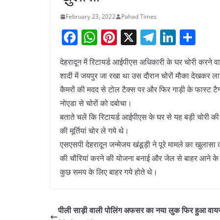
February 23, 2022
Pahad Times
F
W
Pi
X
T
Li
S
a
h
nt
el
n
h
देहरादून में रिटायर्ड आईपीएस अधिकारी के घर चोरी करने वा
c
at
er
e
k
ar
शादी में जयपुर जा रखा था उस दौरान चोरों मौका देखकर 
e
s
e
gr
e
e
कैमरों की मदद से टोल टैक्स पर और फिर गाड़ी के फास्ट टैग
b
A
st
a
dI
नोएडा से चोरों को दबोचा।
o
p
m
n
बताते चलें कि रिटायर्ड आईपीएस के घर से यह बड़ी चोरी की 
o
p
की मूर्तियां चोर ले गये थे।
k
एसएसपी देहरादून जन्मेजय खंडूड़ी ने पूरे मामले का खुलासा कर
की चौरियां करने की योजना बनाई और जेल से बाहर आने के बा
कुछ समय के लिए बाहर गये होते थे।
पीली साड़ी वाली पोलिंग अफसर का नया लुक फिर हुआ वाय