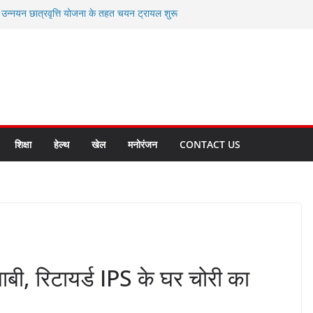
ी उन्नयन छात्रवृत्ति योजना के तहत चयन ट्रायल शुरू
 से स्वास्थ्य मंत्री सुबोध उनियाल व विधायक किशोर
सेप्शन के लिए अल्मोड़ा की गर्विता भाकुनी का
ा आपदा मित्र कैडेट्स का हुआ है चयन
ी सबसे बड़ी ताकत : मुख्यमंत्री पुष्कर सिंह धामी
ाज्य बनाने के संकल्प को करना होगा साकार- मुख्यमंत्री
शिक्षा
हेल्थ
खेल
मनोरंजन
CONTACT US
बी, रिटायर्ड IPS के घर चोरी का