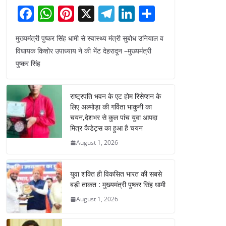
F
W
Pi
X
T
Li
S
a
h
nt
el
n
h
मुख्यमंत्री पुष्कर सिंह धामी से स्वास्थ्य मंत्री सुबोध उनियाल व
c
at
er
e
k
ar
विधायक किशोर उपाध्याय ने की भेंट देहरादून –मुख्यमंत्री
e
s
e
gr
e
e
पुष्कर सिंह
b
A
st
a
dI
o
p
m
n
राष्ट्रपति भवन के एट होम रिसेप्शन के
o
p
लिए अल्मोड़ा की गर्विता भाकुनी का
चयन,देशभर से कुल पांच युवा आपदा
k
मित्र कैडेट्स का हुआ है चयन
August 1, 2026
युवा शक्ति ही विकसित भारत की सबसे
बड़ी ताकत : मुख्यमंत्री पुष्कर सिंह धामी
August 1, 2026