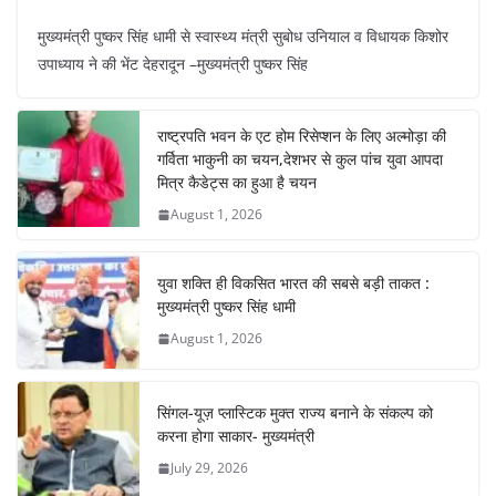
a
h
nt
el
n
h
मुख्यमंत्री पुष्कर सिंह धामी से स्वास्थ्य मंत्री सुबोध उनियाल व विधायक किशोर
c
at
er
e
k
ar
उपाध्याय ने की भेंट देहरादून –मुख्यमंत्री पुष्कर सिंह
e
s
e
gr
e
e
b
A
st
a
dI
राष्ट्रपति भवन के एट होम रिसेप्शन के लिए अल्मोड़ा की
o
p
m
n
गर्विता भाकुनी का चयन,देशभर से कुल पांच युवा आपदा
o
p
मित्र कैडेट्स का हुआ है चयन
August 1, 2026
k
युवा शक्ति ही विकसित भारत की सबसे बड़ी ताकत :
मुख्यमंत्री पुष्कर सिंह धामी
August 1, 2026
सिंगल-यूज़ प्लास्टिक मुक्त राज्य बनाने के संकल्प को
करना होगा साकार- मुख्यमंत्री
July 29, 2026