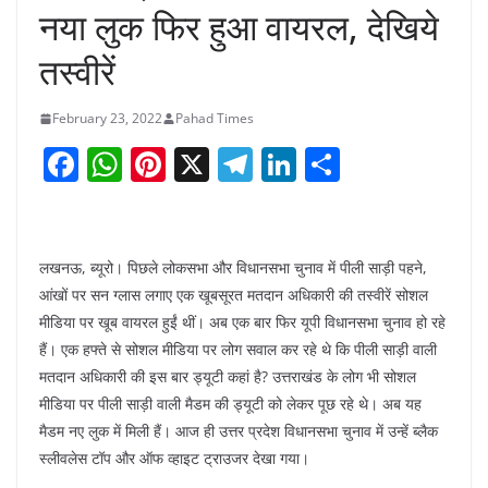
नया लुक फिर हुआ वायरल, देखिये
तस्वीरें
February 23, 2022
Pahad Times
F
W
Pi
X
T
Li
S
a
h
nt
el
n
h
c
at
er
e
k
ar
e
s
e
gr
e
e
लखनऊ, ब्यूरो। पिछले लोकसभा और विधानसभा चुनाव में पीली साड़ी पहने,
b
A
st
a
dI
आंखों पर सन ग्लास लगाए एक खूबसूरत मतदान अधिकारी की तस्वीरें सोशल
मीडिया पर खूब वायरल हुईं थीं। अब एक बार फिर यूपी विधानसभा चुनाव हो रहे
o
p
m
n
हैं। एक हफ्ते से सोशल मीडिया पर लोग सवाल कर रहे थे कि पीली साड़ी वाली
o
p
मतदान अधिकारी की इस बार ड्यूटी कहां है? उत्तराखंड के लोग भी सोशल
k
मीडिया पर पीली साड़ी वाली मैडम की ड्यूटी को लेकर पूछ रहे थे। अब यह
मैडम नए लुक में मिली हैं। आज ही उत्तर प्रदेश विधानसभा चुनाव में उन्हें ब्लैक
स्लीवलेस टॉप और ऑफ व्हाइट ट्राउजर देखा गया।