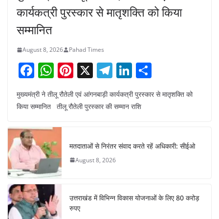
कार्यकत्री पुरस्कार से मातृशक्ति को किया
सम्मानित
August 8, 2026
Pahad Times
F
W
Pi
X
T
Li
S
a
h
nt
el
n
h
मुख्यमंत्री ने तीलू रौतेली एवं आंगनबाड़ी कार्यकत्री पुरस्कार से मातृशक्ति को
c
at
er
e
k
ar
किया सम्मानित तीलू रौतेली पुरस्कार की सम्मान राशि
e
s
e
gr
e
e
b
A
st
a
dI
o
p
m
n
मतदाताओं से निरंतर संवाद करते रहें अधिकारी: सीईओ
o
p
August 8, 2026
k
उत्तराखंड में विभिन्न विकास योजनाओं के लिए 80 करोड़
रुपए