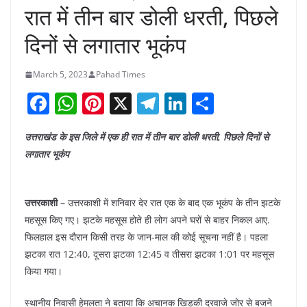
रात में तीन बार डोली धरती, पिछले
दिनों से लगातार भूकंप
March 5, 2023
Pahad Times
F
W
Pi
X
T
Li
S
a
h
nt
el
n
h
उत्तराखंड के इस जिले में एक ही रात में तीन बार डोली धरती, पिछले दिनों से
c
at
er
e
k
ar
लगातार भूकंप
e
s
e
gr
e
e
b
A
st
a
dI
उत्तरकाशी –
उत्तरकाशी में शनिवार देर रात एक के बाद एक भूकंप के तीन झटके
o
p
m
n
महसूस किए गए। झटके महसूस होते ही लोग अपने घरों से बाहर निकल आए.
o
p
फिलहाल इस दौरान किसी तरह के जान-माल की कोई सूचना नहीं है। पहला
k
झटका रात 12:40, दूसरा झटका 12:45 व तीसरा झटका 1:01 पर महसूस
किया गया।
स्थानीय निवासी हेमलता ने बताया कि अचानक खिड़की दरवाजे जोर से बजने