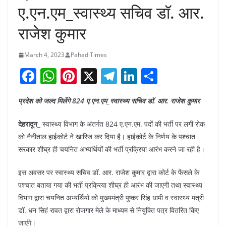
ए.एन.एम_स्वास्थ्य सचिव डॉ. आर.
राजेश कुमार
March 4, 2023
Pahad Times
F
W
Pi
X
T
Li
S
a
h
nt
el
n
h
प्रदेश को जल्द मिलेंगे 824 ए.एन.एम_स्वास्थ्य सचिव डॉ. आर. राजेश कुमार
c
at
er
e
k
ar
e
s
e
gr
e
e
देहरादून_
स्वास्थ्य विभाग के अंतर्गत 824 ए.एन.एम. पदों की भर्ती पर लगी रोक
b
A
st
a
dI
को नैनीताल हाईकोर्ट ने खारिज कर दिया है। हाईकोर्ट के निर्णय के पश्चात
सरकार शीघ्र ही चयनित अभ्यर्थियों की भर्ती प्रक्रिया आरंभ करने जा रही है।
o
p
m
n
o
p
इस अवसर पर स्वास्थ्य सचिव डॉ. आर. राजेश कुमार द्वारा कोर्ट के फैसले के
k
पश्चात बताया गया की भर्ती प्रक्रिया शीघ्र ही आरंभ की जाएगी तथा स्वास्थ्य
विभाग द्वारा चयनित अभ्यर्थियों को मुख्यमंत्री पुष्कर सिंह धामी व स्वास्थ्य मंत्री
डॉ. धन सिहं रावत द्वारा रोजगार मेले के माध्यम से नियुक्ति पत्र वितरित किए
जाएंगे।