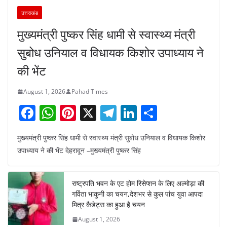
उत्तराखंड
मुख्यमंत्री पुष्कर सिंह धामी से स्वास्थ्य मंत्री
सुबोध उनियाल व विधायक किशोर उपाध्याय ने
की भेंट
August 1, 2026
Pahad Times
F
W
Pi
X
T
Li
S
a
h
nt
el
n
h
मुख्यमंत्री पुष्कर सिंह धामी से स्वास्थ्य मंत्री सुबोध उनियाल व विधायक किशोर
c
at
er
e
k
ar
उपाध्याय ने की भेंट देहरादून –मुख्यमंत्री पुष्कर सिंह
e
s
e
gr
e
e
b
A
st
a
dI
राष्ट्रपति भवन के एट होम रिसेप्शन के लिए अल्मोड़ा की
o
p
m
n
गर्विता भाकुनी का चयन,देशभर से कुल पांच युवा आपदा
o
p
मित्र कैडेट्स का हुआ है चयन
August 1, 2026
k