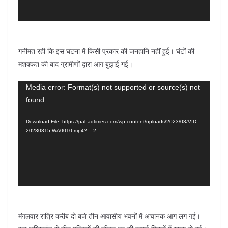
गनीमत रही कि इस घटना में किसी प्रकार की जनहानि नहीं हुई। घंटों की
मशक्कत की बाद ग्रामीणों द्वारा आग बुझाई गई।
Video
Media error: Format(s) not supported or source(s) not
found
Player
Download File: https://pahadtimes.com/wp-content/uploads/2023/03/VID-
20230315-WA0010.mp4?_=2
मंगलवार रात्रि करीब दो बजे तीन आवासीय भवनों में अचानक आग लग गई।