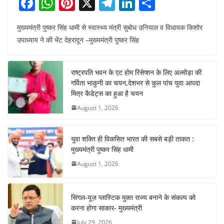
F
W
Pi
X
T
Li
S
a
h
nt
el
n
h
मुख्यमंत्री पुष्कर सिंह धामी से स्वास्थ्य मंत्री सुबोध उनियाल व विधायक किशोर
c
at
er
e
k
ar
उपाध्याय ने की भेंट देहरादून –मुख्यमंत्री पुष्कर सिंह
e
s
e
gr
e
e
b
A
st
a
dI
राष्ट्रपति भवन के एट होम रिसेप्शन के लिए अल्मोड़ा की
o
p
m
n
गर्विता भाकुनी का चयन,देशभर से कुल पांच युवा आपदा
o
p
मित्र कैडेट्स का हुआ है चयन
August 1, 2026
k
युवा शक्ति ही विकसित भारत की सबसे बड़ी ताकत :
मुख्यमंत्री पुष्कर सिंह धामी
August 1, 2026
सिंगल-यूज़ प्लास्टिक मुक्त राज्य बनाने के संकल्प को
करना होगा साकार- मुख्यमंत्री
July 29, 2026