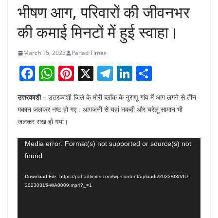
भीषण आग, परिवारों की जीवनभर
की कमाई मिनटों में हुई स्वाहा।
March 15, 2023
Pahad Times
F
W
Pi
X
T
Li
S
a
h
nt
el
n
h
उत्तरकाशी –
उत्तरकाशी जिले के मोरी ब्लॉक के नुराणू गांव में आग लगने से तीन
c
at
er
e
k
ar
मकान जलकर नष्ट हो गए। आगजनी से यहां नकदी और घरेलू सामान भी
e
s
e
gr
e
e
जलकर राख हो गया।
b
A
st
a
dI
Video
Media error: Format(s) not supported or source(s) not
o
p
m
n
found
Player
o
p
k
Download File: https://pahadtimes.com/wp-content/uploads/2023/03/VID-
20230315-WA0009.mp4?_=1