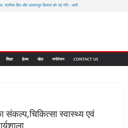
्षा, श्रमिक हित और आधारभूत विकास को नई गति : धामी
सले
ी एवं आंगनबाड़ी कार्यकत्री पुरस्कार से मातृशक्ति को किया
ाद करते रहें अधिकारी: सीईओ
विकास योजनाओं के लिए 80 करोड़ रुपए
 बहुत भारी वर्षा की संभावना, अलर्ट!
शिक्षा
हेल्थ
खेल
मनोरंजन
CONTACT US
ा संकल्प,चिकित्सा स्वास्थ्य एवं
र्यशाला