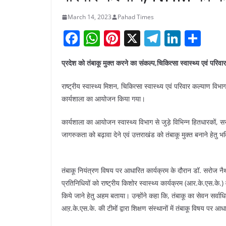
March 14, 2023
Pahad Times
F
W
Pi
X
T
Li
S
a
h
nt
el
n
h
प्रदेश को तंबाकू मुक्त करने का संकल्प,चिकित्सा स्वास्थ्य एवं पर
c
at
er
e
k
ar
e
s
e
gr
e
e
राष्ट्रीय स्वास्थ्य मिशन, चिकित्सा स्वास्थ्य एवं परिवार कल्याण विभाग
b
A
st
a
dI
कार्यशाला का आयोजन किया गया।
o
p
m
n
कार्यशाला का आयोजन स्वास्थ्य विभाग से जुड़े विभिन्न हितधारकों, 
o
p
जागरुकता को बढ़ावा देने एवं उत्तराखंड को तंबाकू मुक्त बनाने हेतु 
k
तंबाकू नियंत्रण विषय पर आधारित कार्यक्रम के दौरान डॉ. सरोज नैथान
प्रतिनिधियों को राष्ट्रीय किशोर स्वास्थ्य कार्यक्रम (आर.के.एस.के.)
किये जाने हेतु अहम बताया। उन्होंने कहा कि, तंबाकू का सेवन सर्वाधिक
आऱ.के.एस.के. की टीमों द्वारा शिक्षण संस्थानों में तंबाकू विषय पर 