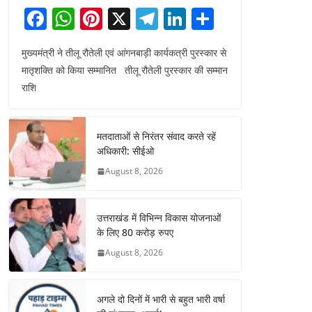
F
W
Pi
X
T
Li
S
a
h
nt
el
n
h
मुख्यमंत्री ने तीलू रौतेली एवं आंगनबाड़ी कार्यकत्री पुरस्कार से
c
at
er
e
k
ar
मातृशक्ति को किया सम्मानित तीलू रौतेली पुरस्कार की सम्मान
e
s
e
gr
e
e
राशि
b
A
st
a
dI
o
p
m
n
मतदाताओं से निरंतर संवाद करते रहें
o
p
अधिकारी: सीईओ
k
August 8, 2026
उत्तराखंड में विभिन्न विकास योजनाओं
के लिए 80 करोड़ रुपए
August 8, 2026
अगले दो दिनों में भारी से बहुत भारी वर्षा