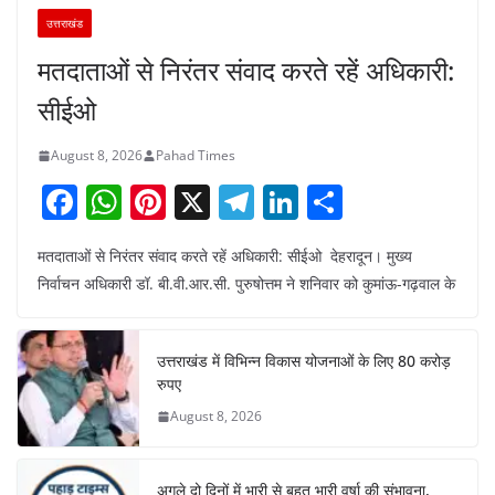
उत्तराखंड
मतदाताओं से निरंतर संवाद करते रहें अधिकारी:
सीईओ
August 8, 2026
Pahad Times
F
W
Pi
X
T
Li
S
a
h
nt
el
n
h
मतदाताओं से निरंतर संवाद करते रहें अधिकारी: सीईओ देहरादून। मुख्य
c
at
er
e
k
ar
निर्वाचन अधिकारी डॉ. बी.वी.आर.सी. पुरुषोत्तम ने शनिवार को कुमांऊ-गढ़वाल के
e
s
e
gr
e
e
b
A
st
a
dI
उत्तराखंड में विभिन्न विकास योजनाओं के लिए 80 करोड़
o
p
m
n
रुपए
o
p
August 8, 2026
k
अगले दो दिनों में भारी से बहुत भारी वर्षा की संभावना,