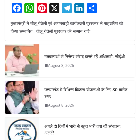
F
W
Pi
X
T
Li
S
a
h
nt
el
n
h
मुख्यमंत्री ने तीलू रौतेली एवं आंगनबाड़ी कार्यकत्री पुरस्कार से मातृशक्ति को
c
at
er
e
k
ar
किया सम्मानित तीलू रौतेली पुरस्कार की सम्मान राशि
e
s
e
gr
e
e
b
A
st
a
dI
o
p
m
n
मतदाताओं से निरंतर संवाद करते रहें अधिकारी: सीईओ
o
p
August 8, 2026
k
उत्तराखंड में विभिन्न विकास योजनाओं के लिए 80 करोड़
रुपए
August 8, 2026
अगले दो दिनों में भारी से बहुत भारी वर्षा की संभावना,
अलर्ट!