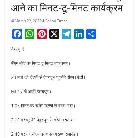
आने का मिनट-टू-मिनट कार्यक्रम
March 22, 2022
Pahad Times
F
W
Pi
X
T
Li
S
a
h
nt
el
n
h
देहरादून!
c
at
er
e
k
ar
e
s
e
gr
e
e
पीएम मोदी का मिनट टू मिनट कार्यक्रम।
b
A
st
a
dI
23 मार्च को दिल्ली से देहरादुन पहुचेंगे पीएम।मोदी।
o
p
m
n
o
p
MI-17 से आएंगे देहरादून।
k
1:05 मिनट पर चलेंगे दिल्ली से पीएम मोदी।
2:15 पर पहुचेंगे देहरादून के परेड ग्राउंड।
2:40 पर नए सीएम का शपथ ग्रहण समारोह।