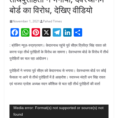
बोर्ड का विरोध, देखिए वीडियो
November 1, 2021
Pahad Times
F
W
Pi
X
T
Li
S
a
h
nt
el
n
h
: ब्रेकिंग न्यूज़-रुद्रप्रयाग। केदारनाथ पहुंचे पूर्व सीएम त्रिवेंद्र सिंह रावत को
c
at
er
e
k
ar
करना पड़ा तीर्थ पुरोहितों के विरोध का सामना। देवस्थानम बोर्ड के विरोध में तीर्थ
e
s
e
gr
e
e
पुरोहितों का चल रहा आंदोलन।
b
A
st
a
dI
पुरोहितों ने भगाया पूर्व सीएम को केदारनाथ से भगाया। देवस्थानम बोर्ड पर कोई
o
p
m
n
फैसला ना आने से तीर्थ पुरोहितों में है आक्रोश। स्वास्थ्य मंत्री धन सिंह रावत
o
p
एवं भाजपा प्रदेश अध्यक्ष मदन कौशिक से चल रही तीर्थ पुरोहितों की वार्ता
k
Video
Media error: Format(s) not supported or source(s) not
found
Player