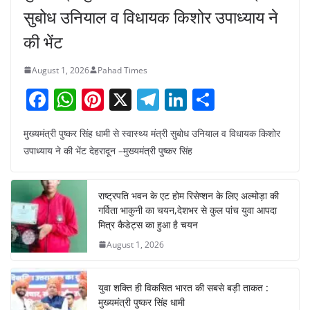
सुबोध उनियाल व विधायक किशोर उपाध्याय ने
की भेंट
August 1, 2026
Pahad Times
F
W
Pi
X
T
Li
S
a
h
nt
el
n
h
मुख्यमंत्री पुष्कर सिंह धामी से स्वास्थ्य मंत्री सुबोध उनियाल व विधायक किशोर
c
at
er
e
k
ar
उपाध्याय ने की भेंट देहरादून –मुख्यमंत्री पुष्कर सिंह
e
s
e
gr
e
e
b
A
st
a
dI
राष्ट्रपति भवन के एट होम रिसेप्शन के लिए अल्मोड़ा की
o
p
m
n
गर्विता भाकुनी का चयन,देशभर से कुल पांच युवा आपदा
o
p
मित्र कैडेट्स का हुआ है चयन
August 1, 2026
k
युवा शक्ति ही विकसित भारत की सबसे बड़ी ताकत :
मुख्यमंत्री पुष्कर सिंह धामी