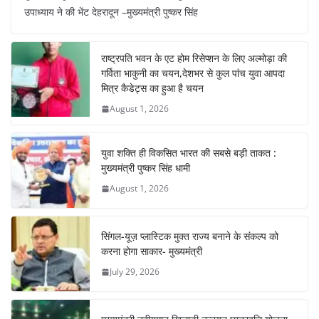
c
at
er
e
k
ar
उपाध्याय ने की भेंट देहरादून –मुख्यमंत्री पुष्कर सिंह
e
s
e
gr
e
e
b
A
st
a
dI
राष्ट्रपति भवन के एट होम रिसेप्शन के लिए अल्मोड़ा की
o
p
m
n
गर्विता भाकुनी का चयन,देशभर से कुल पांच युवा आपदा
o
p
मित्र कैडेट्स का हुआ है चयन
August 1, 2026
k
युवा शक्ति ही विकसित भारत की सबसे बड़ी ताकत :
मुख्यमंत्री पुष्कर सिंह धामी
August 1, 2026
सिंगल-यूज़ प्लास्टिक मुक्त राज्य बनाने के संकल्प को
करना होगा साकार- मुख्यमंत्री
July 29, 2026