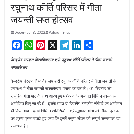
रघुनाथ कीर्ति परिसर में गीता
जयन्ती सप्ताहोत्सव
December 3, 2022
Pahad Times
F
W
Pi
X
T
Li
S
a
h
nt
el
n
h
केन्द्रीय संस्कृत विश्वविद्यालय श्री रघुनाथ कीर्ति परिसर में गीता जयन्ती
c
at
er
e
k
ar
सप्ताहोत्सव
e
s
e
gr
e
e
b
A
st
a
dI
केन्द्रीय संस्कृत विश्वविद्यालय श्री रघुनाथ कीर्ति परिसर में गीता जयन्ती के
उपलक्ष्य में गीता जयन्ती सप्ताहोत्सव मनाया जा रहा है। 01 दिसम्बर को
o
p
m
n
सामूहिक गीता पाठ के साथ आरंभ हुए महोत्सव के अन्तर्गत विभिन्न कार्यक्रम
o
p
आयोजित किए जा रहे हैं। इसके तहत दो दिवसीय राष्ट्रीय संगोष्ठी का आयोजन
k
भी किया गया। इसमें विभिन्न अतिथियों ने श्रीमद्भगवत गीता को जीवन प्रबन्धन
का श्रेष्ठ ग्रन्थ बताते हुए कहा कि इसमें मनुष्य जीवन की सम्पूर्ण समस्याओं का
समाधान है।