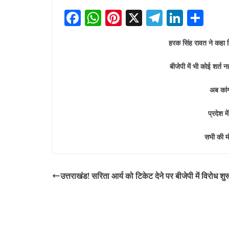
F
W
Pi
X
T
Li
S
a
h
nt
el
n
h
हरक सिंह रावत ने कहा ब
c
at
er
e
k
ar
e
s
e
gr
e
e
बीजेपी में भी कोई शर्त 
b
A
st
a
dI
अब कांग
o
p
m
n
o
p
प्रदेश मे
k
सभी की मौ
उत्तराखंड! सरिता आर्य को टिकेट देने पर बीजेपी में विरोध शुर