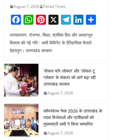
August 7, 2026
Pahad Times
F
W
Pi
X
T
Li
S
a
h
nt
el
n
h
जनकल्याण, रोजगार, शिक्षा, श्रमिक हित और आधारभूत
c
at
er
e
k
ar
विकास को नई गति : धामी कैबिनेट के ऐतिहासिक फैसले
e
s
e
gr
e
e
देहरादून। उत्तराखंड सरकार
b
A
st
a
dI
o
p
m
n
‘वोकल फॉर लोकल’ और ‘लोकल टू
o
p
ग्लोबल’ के संकल्प को आगे बढ़ा रही
उत्तराखंड सरकार
k
August 7, 2026
कॉमनवेल्थ गेम्स 2026 के उत्तराखंड के
पदक विजेताओं और प्रशिक्षकों को
मुख्यमंत्री धामी ने किया सम्मानित
August 7, 2026