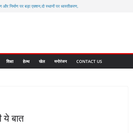
ग और निर्माण पर बड़ा एक्शन,दो स्थानों पर ध्वस्तीकरण,
माण सील
्षा, श्रमिक हित और आधारभूत विकास को नई गति : धामी
सले
कल टू ग्लोबल’ के संकल्प को आगे बढ़ा रही उत्तराखंड
े उत्तराखंड के पदक विजेताओं और प्रशिक्षकों को
सम्मानित
ाखंड क्रीड़ा विश्वविद्यालय गौलापार के निर्माण कार्यों की
शिक्षा
हेल्थ
खेल
मनोरंजन
CONTACT US
ी ये बात