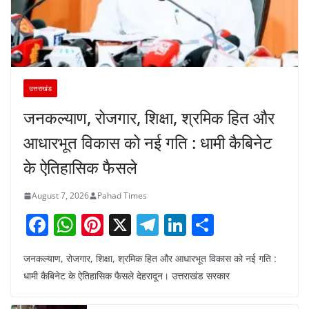
उत्तराखंड
जनकल्याण, रोजगार, शिक्षा, श्रमिक हित और
आधारभूत विकास को नई गति : धामी कैबिनेट
के ऐतिहासिक फैसले
August 7, 2026
Pahad Times
F
W
Pi
X
T
Li
S
a
h
nt
el
n
h
जनकल्याण, रोजगार, शिक्षा, श्रमिक हित और आधारभूत विकास को नई गति :
c
at
er
e
k
ar
धामी कैबिनेट के ऐतिहासिक फैसले देहरादून। उत्तराखंड सरकार
e
s
e
gr
e
e