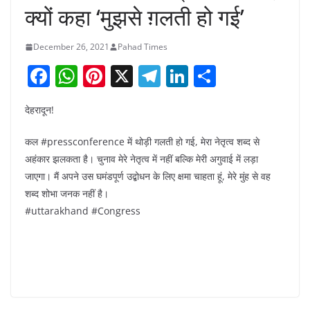
क्यों कहा ‘मुझसे ग़लती हो गई’
December 26, 2021
Pahad Times
F
W
Pi
X
T
Li
S
a
h
nt
el
n
h
देहरादून!
c
at
er
e
k
ar
e
s
e
gr
e
e
कल #pressconference में थोड़ी गलती हो गई, मेरा नेतृत्व शब्द से
b
A
st
a
dI
अहंकार झलकता है। चुनाव मेरे नेतृत्व में नहीं बल्कि मेरी अगुवाई में लड़ा
जाएगा। मैं अपने उस घमंडपूर्ण उद्बोधन के लिए क्षमा चाहता हूं, मेरे मुंह से वह
o
p
m
n
शब्द शोभा जनक नहीं है।
o
p
#uttarakhand #Congress
k