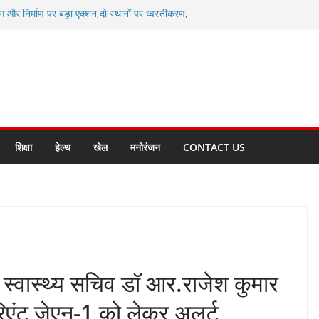
ग और निर्माण पर बड़ा एक्शन,दो स्थानों पर ध्वस्तीकरण,
माण सील
्षा, श्रमिक हित और आधारभूत विकास को नई गति : धामी
सले
कल टू ग्लोबल’ के संकल्प को आगे बढ़ा रही उत्तराखंड
े उत्तराखंड के पदक विजेताओं और प्रशिक्षकों को
सम्मानित
ाखंड क्रीड़ा विश्वविद्यालय गौलापार के निर्माण कार्यों की
शिक्षा
हेल्थ
खेल
मनोरंजन
CONTACT US
र स्वास्थ्य सचिव डॉ आर.राजेश कुमार
रिएंट जेएन-1 को लेकर अलर्ट