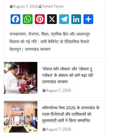
August 7, 2026
Pahad Times
F
W
Pi
X
T
Li
S
a
h
nt
el
n
h
जनकल्याण, रोजगार, शिक्षा, श्रमिक हित और आधारभूत
c
at
er
e
k
ar
विकास को नई गति : धामी कैबिनेट के ऐतिहासिक फैसले
e
s
e
gr
e
e
देहरादून। उत्तराखंड सरकार
b
A
st
a
dI
o
p
m
n
‘वोकल फॉर लोकल’ और ‘लोकल टू
o
p
ग्लोबल’ के संकल्प को आगे बढ़ा रही
उत्तराखंड सरकार
k
August 7, 2026
कॉमनवेल्थ गेम्स 2026 के उत्तराखंड के
पदक विजेताओं और प्रशिक्षकों को
मुख्यमंत्री धामी ने किया सम्मानित
August 7, 2026