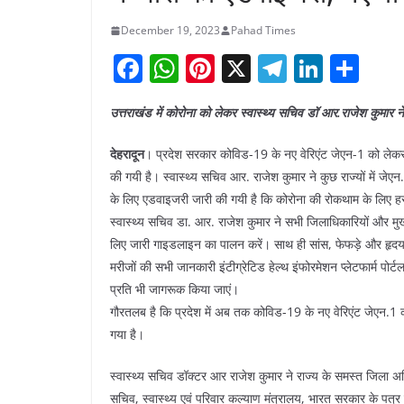
December 19, 2023
Pahad Times
F
W
Pi
X
T
Li
S
a
h
nt
el
n
h
उत्तराखंड में कोरोना को लेकर स्वास्थ्य सचिव डॉ आर.राजेश कुमार 
c
at
er
e
k
ar
e
s
e
gr
e
e
देहरादून
। प्रदेश सरकार कोविड-19 के नए वेरिएंट जेएन-1 को लेकर 
b
A
st
a
dI
की गयी है। स्वास्थ्य सचिव आर. राजेश कुमार ने कुछ राज्यों में जेएन.
के लिए एडवाइजरी जारी की गयी है कि कोरोना की रोकथाम के लिए ह
o
p
m
n
स्वास्थ्य सचिव डा. आर. राजेश कुमार ने सभी जिलाधिकारियों और मुख्य
o
p
लिए जारी गाइडलाइन का पालन करें। साथ ही सांस, फेफड़े और हृदय रो
k
मरीजों की सभी जानकारी इंटीग्रेटिड हेल्थ इंफोरमेशन प्लेटफार्म पोर्टल
प्रति भी जागरूक किया जाएं।
गौरतलब है कि प्रदेश में अब तक कोविड-19 के नए वेरिएंट जेएन.1 
गया है।
स्वास्थ्य सचिव डॉक्टर आर राजेश कुमार ने राज्य के समस्त जिला अ
सचिव, स्वास्थ्य एवं परिवार कल्याण मंत्रालय, भारत सरकार 