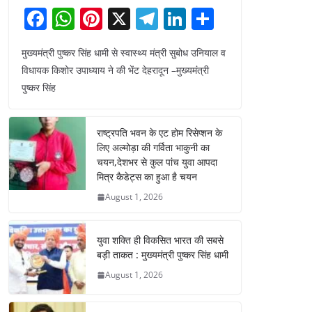
F
W
Pi
X
T
Li
S
a
h
nt
el
n
h
मुख्यमंत्री पुष्कर सिंह धामी से स्वास्थ्य मंत्री सुबोध उनियाल व
c
at
er
e
k
ar
विधायक किशोर उपाध्याय ने की भेंट देहरादून –मुख्यमंत्री
e
s
e
gr
e
e
पुष्कर सिंह
b
A
st
a
dI
o
p
m
n
राष्ट्रपति भवन के एट होम रिसेप्शन के
o
p
लिए अल्मोड़ा की गर्विता भाकुनी का
चयन,देशभर से कुल पांच युवा आपदा
k
मित्र कैडेट्स का हुआ है चयन
August 1, 2026
युवा शक्ति ही विकसित भारत की सबसे
बड़ी ताकत : मुख्यमंत्री पुष्कर सिंह धामी
August 1, 2026