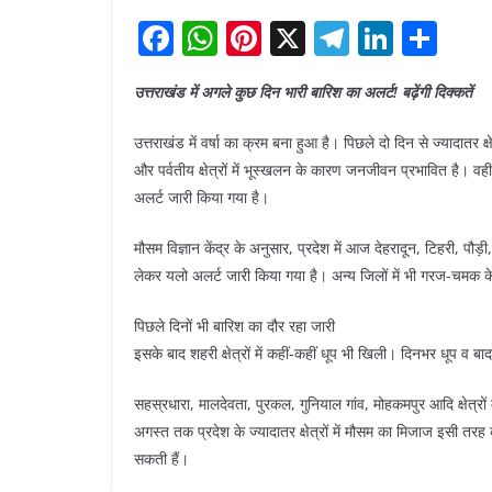
F
W
Pi
X
T
Li
S
a
h
nt
el
n
h
उत्तराखंड में अगले कुछ दिन भारी बारिश का अलर्ट! बढ़ेंगी दिक्कतें
c
at
er
e
k
ar
e
s
e
gr
e
e
उत्तराखंड में वर्षा का क्रम बना हुआ है। पिछले दो दिन से ज्यादातर क्षे
b
A
st
a
dI
और पर्वतीय क्षेत्रों में भूस्खलन के कारण जनजीवन प्रभावित है। वह
अलर्ट जारी किया गया है।
o
p
m
n
o
p
मौसम विज्ञान केंद्र के अनुसार, प्रदेश में आज देहरादून, टिहरी, पौड़ी
k
लेकर यलो अलर्ट जारी किया गया है। अन्य जिलों में भी गरज-चमक क
पिछले दिनों भी बारिश का दौर रहा जारी
इसके बाद शहरी क्षेत्रों में कहीं-कहीं धूप भी खिली। दिनभर धूप व ब
सहस्रधारा, मालदेवता, पुरकल, गुनियाल गांव, मोहकमपुर आदि क्षेत्रों म
अगस्त तक प्रदेश के ज्यादातर क्षेत्रों में मौसम का मिजाज इसी तर
सकती हैं।