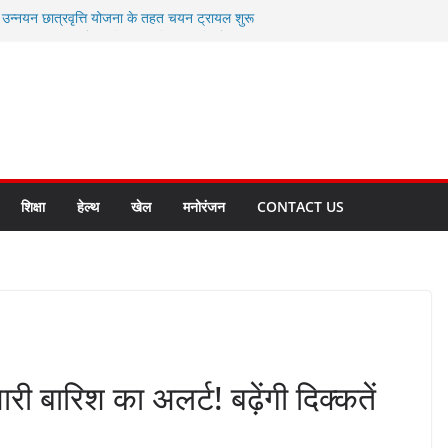
ी उन्नयन छात्रवृत्ति योजना के तहत चयन ट्रायल शुरू
 से स्वास्थ्य मंत्री सुबोध उनियाल व विधायक किशोर
सेप्शन के लिए अल्मोड़ा की गर्विता भाकुनी का
ा आपदा मित्र कैडेट्स का हुआ है चयन
ी सबसे बड़ी ताकत : मुख्यमंत्री पुष्कर सिंह धामी
ाज्य बनाने के संकल्प को करना होगा साकार- मुख्यमंत्री
शिक्षा
हेल्थ
खेल
मनोरंजन
CONTACT US
री बारिश का अलर्ट! बढ़ेंगी दिक्कतें