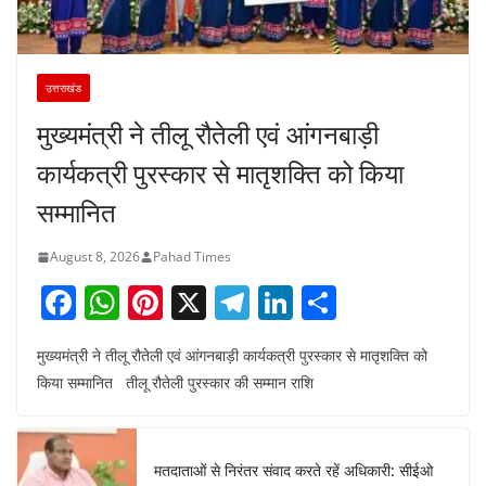
उत्तराखंड
मुख्यमंत्री ने तीलू रौतेली एवं आंगनबाड़ी
कार्यकत्री पुरस्कार से मातृशक्ति को किया
सम्मानित
August 8, 2026
Pahad Times
F
W
Pi
X
T
Li
S
a
h
nt
el
n
h
मुख्यमंत्री ने तीलू रौतेली एवं आंगनबाड़ी कार्यकत्री पुरस्कार से मातृशक्ति को
c
at
er
e
k
ar
किया सम्मानित तीलू रौतेली पुरस्कार की सम्मान राशि
e
s
e
gr
e
e
b
A
st
a
dI
o
p
m
n
मतदाताओं से निरंतर संवाद करते रहें अधिकारी: सीईओ