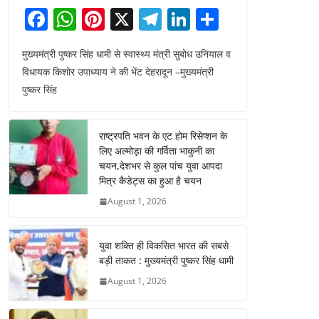
F
W
Pi
X
T
Li
S
a
h
nt
el
n
h
मुख्यमंत्री पुष्कर सिंह धामी से स्वास्थ्य मंत्री सुबोध उनियाल व
c
at
er
e
k
ar
विधायक किशोर उपाध्याय ने की भेंट देहरादून –मुख्यमंत्री
e
s
e
gr
e
e
पुष्कर सिंह
b
A
st
a
dI
o
p
m
n
राष्ट्रपति भवन के एट होम रिसेप्शन के
o
p
लिए अल्मोड़ा की गर्विता भाकुनी का
चयन,देशभर से कुल पांच युवा आपदा
k
मित्र कैडेट्स का हुआ है चयन
August 1, 2026
युवा शक्ति ही विकसित भारत की सबसे
बड़ी ताकत : मुख्यमंत्री पुष्कर सिंह धामी
August 1, 2026