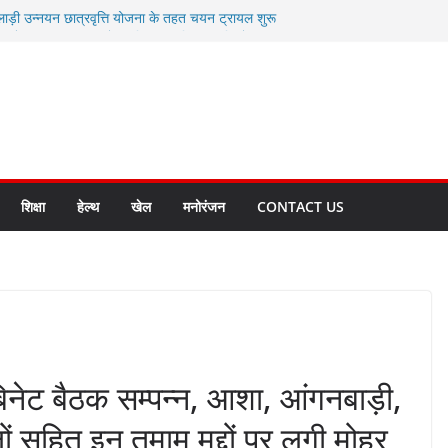
लाड़ी उन्नयन छात्रवृत्ति योजना के तहत चयन ट्रायल शुरू
 धामी से स्वास्थ्य मंत्री सुबोध उनियाल व विधायक किशोर
म रिसेप्शन के लिए अल्मोड़ा की गर्विता भाकुनी का
 युवा आपदा मित्र कैडेट्स का हुआ है चयन
रत की सबसे बड़ी ताकत : मुख्यमंत्री पुष्कर सिंह धामी
क्त राज्य बनाने के संकल्प को करना होगा साकार- मुख्यमंत्री
शिक्षा
हेल्थ
खेल
मनोरंजन
CONTACT US
बिनेट बैठक सम्पन्न, आशा, आंगनबाड़ी,
ं सहित इन तमाम मुद्दों पर लगी मोहर