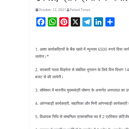
October 12, 2021
Pahad Times
F
W
Pi
X
T
Li
S
a
h
nt
el
n
h
c
at
er
e
k
ar
e
s
e
gr
e
e
1. आशा कार्यकत्रियों के बैंक खाते में न्यूनतम 6500 रुपये दिया जा
b
A
st
a
dI
जायेगा।*
o
p
m
n
2. सरकारी गल्ला विक्रेता से संबंधित भुगतान के लिये वित्त विभाग 
o
p
बजट से की जायेगी।
k
3. सोमेश्वर में माननीय मुख्यमंत्री घोषणा के अन्तर्गत अस्पताल क
4. आंगनबाड़ी कार्यकत्री, सहायिका और मिनी आंगनबाड़ी कार्यकत्री क
5. विधायक निधि से सम्बन्धित प्रशासनिक मद में 2 प्रतिशत कंटिंज