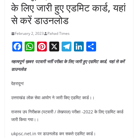
के लिए जारी हुए एडमिट कार्ड, यहां
से करें डाउनलोड
February 2, 2023
Pahad Times
F
W
Pi
X
T
Li
S
a
h
nt
el
n
h
महत्वपूर्ण ख़बर! पटवारी भर्ती परीक्षा के लिए जारी हुए एडमिट कार्ड, यहां से करें
c
at
er
e
k
ar
डाउनलोड
e
s
e
gr
e
e
b
A
st
a
dI
देहरादून!
o
p
m
n
उत्तराखंड लोक सेवा आयोग ने जारी किए एडमिट कार्ड।।
o
p
राजस्व उप निरीक्षक (पटवारी / लेखपाल) परीक्षा -2022 के लिए एडमिट कार्ड
k
जारी किया गया।।
ukpsc.net.in पर डाउनलोड कर सकते एडमिट कार्ड।