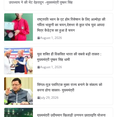
उपाध्याय ने की भेंट देहरादून –मुख्यमंत्री पुष्कर सिंह
e
s
e
gr
e
e
b
A
st
a
dI
राष्ट्रपति भवन के एट होम रिसेप्शन के लिए अल्मोड़ा की
o
p
m
n
गर्विता भाकुनी का चयन,देशभर से कुल पांच युवा आपदा
o
p
मित्र कैडेट्स का हुआ है चयन
August 1, 2026
k
युवा शक्ति ही विकसित भारत की सबसे बड़ी ताकत :
मुख्यमंत्री पुष्कर सिंह धामी
August 1, 2026
सिंगल-यूज़ प्लास्टिक मुक्त राज्य बनाने के संकल्प को
करना होगा साकार- मुख्यमंत्री
July 29, 2026
मुख्यमंत्री उदीयमान खिलाड़ी उन्नयन छात्रवृत्ति योजना